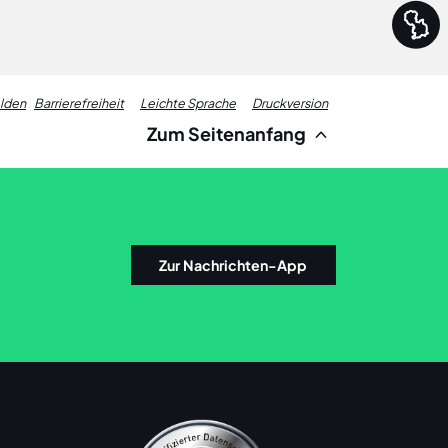
Fußzeile
elden
Barrierefreiheit
Leichte Sprache
Druckversion
Zum Seitenanfang
Links
Zur Nachrichten-App