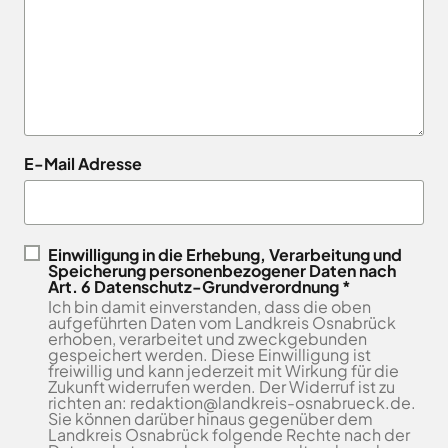
Landkreises
/
Termine
Kreishaus
aus,
Osnabrück
sowie
Osnabrück
um
Gesunde
Veranstaltungen
Am
Stunde
auf
des
e.V.
Schölerberg
die
Landkreises
1
Hafen
jeweilige
direkt
Wittlager
49082
Website
in
Land
E-Mail Adresse
Osnabrück
zu
GmbH
Ihr
Kontaktaufnahme
gelangen.
Postfach
0541
Kreismusikschule
Zur
5010
Osnabrück
erhalten.
Website
Landschaftsverband
Einwilligung in die Erhebung, Verarbeitung und
Montag -
8.00
der
Speicherung personenbezogener Daten nach
Osnabrücker
Mittwoch
-
Art. 6 Datenschutz-Grundverordnung *
Land
Zum
Stadt
Ich bin damit einverstanden, dass die oben
16.00
Newsletter
Osnabrück
MaßArbeit
aufgeführten Daten vom Landkreis Osnabrück
anmelden
Uhr
erhoben, verarbeitet und zweckgebunden
.
Naturpark
gespeichert werden. Diese Einwilligung ist
Donnerstag
8.00
TERRA.vita
freiwillig und kann jederzeit mit Wirkung für die
-
Zukunft widerrufen werden. Der Widerruf ist zu
Naturschutzstiftung
richten an: redaktion@landkreis-osnabrueck.de.
17.30
des
Sie können darüber hinaus gegenüber dem
Uhr
Landkreises
Landkreis Osnabrück folgende Rechte nach der
Artland
Osnabrück