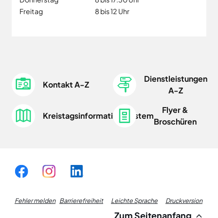
Freitag
8 bis 12 Uhr
Dienstleistungen
Kontakt A-Z
A-Z
Flyer &
Kreistagsinformationssystem
Broschüren
Fußzeile
Fehler melden
Barrierefreiheit
Leichte Sprache
Druckversion
Zum Seitenanfang