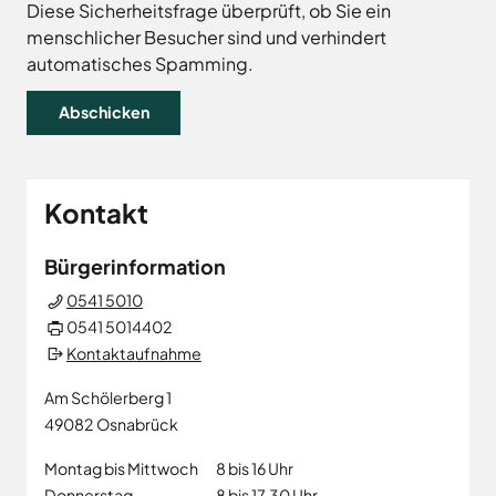
Land
Hagen
Diese Sicherheitsfrage überprüft, ob Sie ein
menschlicher Besucher sind und verhindert
Wirtschaftsförderungsgesellschaft
Hasbergen
Osnabrücker
automatisches Spamming.
Hilter
Land
Melle
Neuenkirchen
Osnabrück
Ostercappeln
Kontakt
Wallenhorst
Bürgerinformation
0541 5010
0541 5014402
Kontaktaufnahme
Am Schölerberg 1
49082
Osnabrück
Montag bis Mittwoch
8 bis 16 Uhr
Donnerstag
8 bis 17.30 Uhr