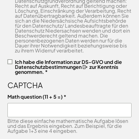
Datenschutzgrundverordnung geltend machen:
Freitag
8.00
Recht auf Auskunft, Recht auf Berichtigung oder
Bad
Niedersächsische
-
Löschung, Einschränkung der Verarbeitung, Recht
Essen
Landgesellschaft
auf Datenübertragbarkeit. Außerdem können Sie
12.00
Bad
sich an die Niedersächsische Aufsichtsbehörde
Osnabrücker
Uhr
Iburg
für den Datenschutz/ Landesbeauftragte für den
Land
Datenschutz Niedersachsen wenden und dort ein
Samstag
9.30 - 11.30 Uhr
Bad
–
Beschwerderecht geltend machen. Die
Laer
(nur
Entwicklungsgesellschaft
personenbezogenen Daten werden nur für die
Dauer ihrer Notwendigkeit beziehungsweise bis
Zulassungsstelle!)
Bad
Planungsgesellschaft
zu ihrem Widerruf verarbeitet.
Rothenfelde
Nahverkehr
Außenstellen
Osnabrück
Belm
Ich habe die
Information zur DS-GVO und die
der
Datenschutzbestimmungen
zur Kenntnis
Stiftung
Bersenbrück
genommen. *
Kreisverwaltung
Lauter
Bissendorf
Tourismusgesellschaft
CAPTCHA
Bohmte
Osnabrücker
Karte
aufrufen
Land
Bramsche
Math question (11 + 5 =)
GmbH
Dissen
Verkehrsgesellschaft
Fürstenau
Landkreis
Bitte diese einfache mathematische Aufgabe lösen
Osnabrück
Georgsmarienhütte
und das Ergebnis eingeben. Zum Beispiel, für die
Volkshochschule
Aufgabe 1+3 eine 4 eingeben.
Glandorf
Osnabrücker