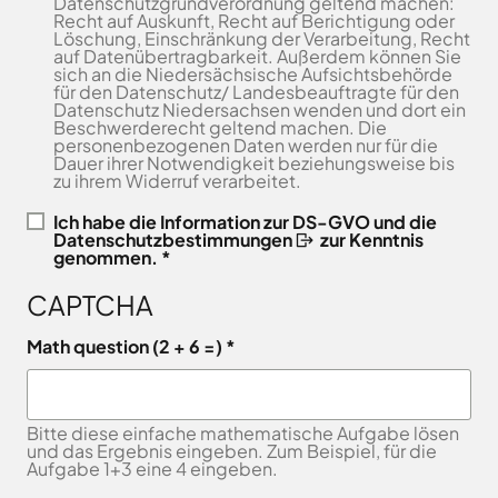
Datenschutzgrundverordnung geltend machen:
Freitag
8.00
Recht auf Auskunft, Recht auf Berichtigung oder
Bad
Niedersächsische
-
Löschung, Einschränkung der Verarbeitung, Recht
Essen
Landgesellschaft
auf Datenübertragbarkeit. Außerdem können Sie
12.00
Bad
sich an die Niedersächsische Aufsichtsbehörde
Osnabrücker
Uhr
Iburg
für den Datenschutz/ Landesbeauftragte für den
Land
Datenschutz Niedersachsen wenden und dort ein
Samstag
9.30 - 11.30 Uhr
Bad
–
Beschwerderecht geltend machen. Die
Laer
(nur
Entwicklungsgesellschaft
personenbezogenen Daten werden nur für die
Dauer ihrer Notwendigkeit beziehungsweise bis
Zulassungsstelle!)
Bad
Planungsgesellschaft
zu ihrem Widerruf verarbeitet.
Rothenfelde
Nahverkehr
Außenstellen
Osnabrück
Belm
Ich habe die
Information zur DS-GVO und die
der
Datenschutzbestimmungen
zur Kenntnis
Stiftung
Bersenbrück
genommen. *
Kreisverwaltung
Lauter
Bissendorf
Tourismusgesellschaft
CAPTCHA
Bohmte
Osnabrücker
Karte
aufrufen
Land
Bramsche
Math question (2 + 6 =)
GmbH
Dissen
Verkehrsgesellschaft
Fürstenau
Landkreis
Bitte diese einfache mathematische Aufgabe lösen
Osnabrück
Georgsmarienhütte
und das Ergebnis eingeben. Zum Beispiel, für die
Volkshochschule
Aufgabe 1+3 eine 4 eingeben.
Glandorf
Osnabrücker