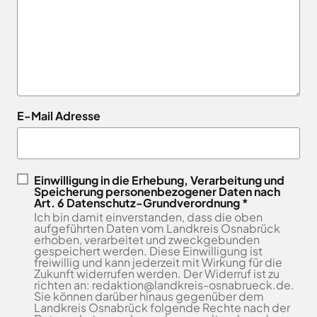
Landkreises
/
Termine
Kreishaus
aus,
Osnabrück
sowie
Osnabrück
um
Gesunde
Veranstaltungen
Am
Stunde
auf
des
e.V.
Schölerberg
die
Landkreises
1
Hafen
jeweilige
direkt
Wittlager
49082
Website
in
Land
E-Mail Adresse
Osnabrück
zu
GmbH
Ihr
Kontaktaufnahme
gelangen.
Postfach
0541
Kreismusikschule
Zur
5010
Osnabrück
erhalten.
Website
Landschaftsverband
Einwilligung in die Erhebung, Verarbeitung und
Montag -
8.00
der
Speicherung personenbezogener Daten nach
Osnabrücker
Mittwoch
-
Art. 6 Datenschutz-Grundverordnung *
Land
Zum
Stadt
Ich bin damit einverstanden, dass die oben
16.00
Newsletter
Osnabrück
MaßArbeit
aufgeführten Daten vom Landkreis Osnabrück
anmelden
Uhr
erhoben, verarbeitet und zweckgebunden
.
Naturpark
gespeichert werden. Diese Einwilligung ist
Donnerstag
8.00
TERRA.vita
freiwillig und kann jederzeit mit Wirkung für die
-
Zukunft widerrufen werden. Der Widerruf ist zu
Naturschutzstiftung
richten an: redaktion@landkreis-osnabrueck.de.
17.30
des
Sie können darüber hinaus gegenüber dem
Uhr
Landkreises
Landkreis Osnabrück folgende Rechte nach der
Artland
Osnabrück