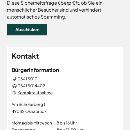
Land
Hagen
Diese Sicherheitsfrage überprüft, ob Sie ein
menschlicher Besucher sind und verhindert
Wirtschaftsförderungsgesellschaft
Hasbergen
Osnabrücker
automatisches Spamming.
Hilter
Land
Melle
Neuenkirchen
Osnabrück
Ostercappeln
Kontakt
Wallenhorst
Bürgerinformation
0541 5010
0541 5014402
Kontaktaufnahme
Am Schölerberg 1
49082
Osnabrück
Montag bis Mittwoch
8 bis 16 Uhr
Donnerstag
8 bis 17.30 Uhr