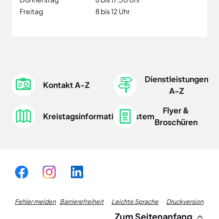
Freitag
8 bis 12 Uhr
Dienstleistungen
Kontakt A-Z
A-Z
Flyer &
Kreistagsinformationssystem
Broschüren
Fußzeile
Fehler melden
Barrierefreiheit
Leichte Sprache
Druckversion
Zum Seitenanfang