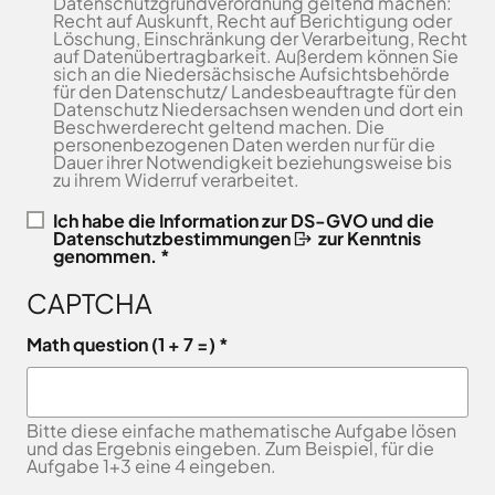
Datenschutzgrundverordnung geltend machen:
Freitag
8.00
Recht auf Auskunft, Recht auf Berichtigung oder
Bad
Niedersächsische
-
Löschung, Einschränkung der Verarbeitung, Recht
Essen
Landgesellschaft
auf Datenübertragbarkeit. Außerdem können Sie
12.00
Bad
sich an die Niedersächsische Aufsichtsbehörde
Osnabrücker
Uhr
Iburg
für den Datenschutz/ Landesbeauftragte für den
Land
Datenschutz Niedersachsen wenden und dort ein
Samstag
9.30 - 11.30 Uhr
Bad
–
Beschwerderecht geltend machen. Die
Laer
(nur
Entwicklungsgesellschaft
personenbezogenen Daten werden nur für die
Dauer ihrer Notwendigkeit beziehungsweise bis
Zulassungsstelle!)
Bad
Planungsgesellschaft
zu ihrem Widerruf verarbeitet.
Rothenfelde
Nahverkehr
Außenstellen
Osnabrück
Belm
Ich habe die
Information zur DS-GVO und die
der
Datenschutzbestimmungen
zur Kenntnis
Stiftung
Bersenbrück
genommen. *
Kreisverwaltung
Lauter
Bissendorf
Tourismusgesellschaft
CAPTCHA
Bohmte
Osnabrücker
Karte
aufrufen
Land
Bramsche
Math question (1 + 7 =)
GmbH
Dissen
Verkehrsgesellschaft
Fürstenau
Landkreis
Bitte diese einfache mathematische Aufgabe lösen
Osnabrück
Georgsmarienhütte
und das Ergebnis eingeben. Zum Beispiel, für die
Volkshochschule
Aufgabe 1+3 eine 4 eingeben.
Glandorf
Osnabrücker