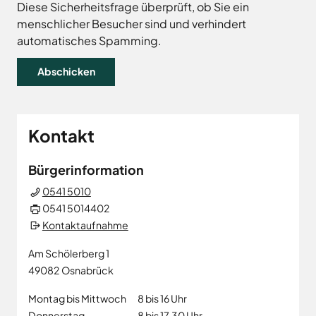
Land
Hagen
Diese Sicherheitsfrage überprüft, ob Sie ein
menschlicher Besucher sind und verhindert
Wirtschaftsförderungsgesellschaft
Hasbergen
Osnabrücker
automatisches Spamming.
Hilter
Land
Melle
Neuenkirchen
Osnabrück
Ostercappeln
Kontakt
Wallenhorst
Bürgerinformation
0541 5010
0541 5014402
Kontaktaufnahme
Am Schölerberg 1
49082
Osnabrück
Montag bis Mittwoch
8 bis 16 Uhr
Donnerstag
8 bis 17.30 Uhr