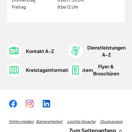
Freitag
8 bis 12 Uhr
Dienstleistungen
Kontakt A-Z
A-Z
Flyer &
Kreistagsinformationssystem
Broschüren
Fußzeile
Fehler melden
Barrierefreiheit
Leichte Sprache
Druckversion
Zum Seitenanfang