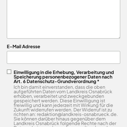
Landkreises
/
Termine
Kreishaus
aus,
Osnabrück
sowie
Osnabrück
um
Gesunde
Veranstaltungen
Am
Stunde
auf
des
e.V.
Schölerberg
die
Landkreises
1
Hafen
jeweilige
direkt
Wittlager
49082
Website
in
Land
E-Mail Adresse
Osnabrück
zu
GmbH
Ihr
Kontaktaufnahme
gelangen.
Postfach
0541
Kreismusikschule
Zur
5010
Osnabrück
erhalten.
Website
Landschaftsverband
Einwilligung in die Erhebung, Verarbeitung und
Montag -
8.00
der
Speicherung personenbezogener Daten nach
Osnabrücker
Mittwoch
-
Art. 6 Datenschutz-Grundverordnung *
Land
Zum
Stadt
Ich bin damit einverstanden, dass die oben
16.00
Newsletter
Osnabrück
MaßArbeit
aufgeführten Daten vom Landkreis Osnabrück
anmelden
Uhr
erhoben, verarbeitet und zweckgebunden
.
Naturpark
gespeichert werden. Diese Einwilligung ist
Donnerstag
8.00
TERRA.vita
freiwillig und kann jederzeit mit Wirkung für die
-
Zukunft widerrufen werden. Der Widerruf ist zu
Naturschutzstiftung
richten an: redaktion@landkreis-osnabrueck.de.
17.30
des
Sie können darüber hinaus gegenüber dem
Uhr
Landkreises
Landkreis Osnabrück folgende Rechte nach der
Artland
Osnabrück