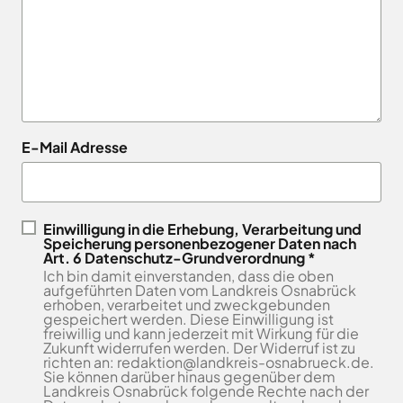
Landkreises
/
Termine
Kreishaus
aus,
Osnabrück
sowie
Osnabrück
um
Gesunde
Veranstaltungen
Am
Stunde
auf
des
e.V.
Schölerberg
die
Landkreises
1
Hafen
jeweilige
direkt
Wittlager
49082
Website
in
Land
E-Mail Adresse
Osnabrück
zu
GmbH
Ihr
Kontaktaufnahme
gelangen.
Postfach
0541
Kreismusikschule
Zur
5010
Osnabrück
erhalten.
Website
Landschaftsverband
Einwilligung in die Erhebung, Verarbeitung und
Montag -
8.00
der
Speicherung personenbezogener Daten nach
Osnabrücker
Mittwoch
-
Art. 6 Datenschutz-Grundverordnung *
Land
Zum
Stadt
Ich bin damit einverstanden, dass die oben
16.00
Newsletter
Osnabrück
MaßArbeit
aufgeführten Daten vom Landkreis Osnabrück
anmelden
Uhr
erhoben, verarbeitet und zweckgebunden
.
Naturpark
gespeichert werden. Diese Einwilligung ist
Donnerstag
8.00
TERRA.vita
freiwillig und kann jederzeit mit Wirkung für die
-
Zukunft widerrufen werden. Der Widerruf ist zu
Naturschutzstiftung
richten an: redaktion@landkreis-osnabrueck.de.
17.30
des
Sie können darüber hinaus gegenüber dem
Uhr
Landkreises
Landkreis Osnabrück folgende Rechte nach der
Artland
Osnabrück