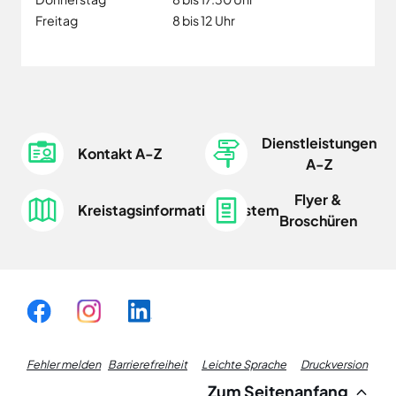
Freitag
8 bis 12 Uhr
Dienstleistungen
Kontakt A-Z
A-Z
Flyer &
Kreistagsinformationssystem
Broschüren
Fußzeile
Fehler melden
Barrierefreiheit
Leichte Sprache
Druckversion
Zum Seitenanfang