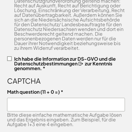
Datenschutzgrundverordnung geltend machen:
Freitag
8.00
Recht auf Auskunft, Recht auf Berichtigung oder
Bad
Niedersächsische
-
Löschung, Einschränkung der Verarbeitung, Recht
Essen
Landgesellschaft
auf Datenübertragbarkeit. Außerdem können Sie
12.00
Bad
sich an die Niedersächsische Aufsichtsbehörde
Osnabrücker
Uhr
Iburg
für den Datenschutz/ Landesbeauftragte für den
Land
Datenschutz Niedersachsen wenden und dort ein
Samstag
9.30 - 11.30 Uhr
Bad
–
Beschwerderecht geltend machen. Die
Laer
(nur
Entwicklungsgesellschaft
personenbezogenen Daten werden nur für die
Dauer ihrer Notwendigkeit beziehungsweise bis
Zulassungsstelle!)
Bad
Planungsgesellschaft
zu ihrem Widerruf verarbeitet.
Rothenfelde
Nahverkehr
Außenstellen
Osnabrück
Belm
Ich habe die
Information zur DS-GVO und die
der
Datenschutzbestimmungen
zur Kenntnis
Stiftung
Bersenbrück
genommen. *
Kreisverwaltung
Lauter
Bissendorf
Tourismusgesellschaft
CAPTCHA
Bohmte
Osnabrücker
Karte
aufrufen
Land
Bramsche
Math question (11 + 0 =)
GmbH
Dissen
Verkehrsgesellschaft
Fürstenau
Landkreis
Bitte diese einfache mathematische Aufgabe lösen
Osnabrück
Georgsmarienhütte
und das Ergebnis eingeben. Zum Beispiel, für die
Volkshochschule
Aufgabe 1+3 eine 4 eingeben.
Glandorf
Osnabrücker