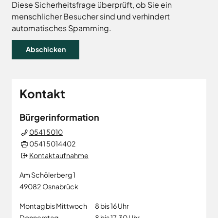
Land
Hagen
Diese Sicherheitsfrage überprüft, ob Sie ein
menschlicher Besucher sind und verhindert
Wirtschaftsförderungsgesellschaft
Hasbergen
Osnabrücker
automatisches Spamming.
Hilter
Land
Melle
Neuenkirchen
Osnabrück
Ostercappeln
Kontakt
Wallenhorst
Bürgerinformation
0541 5010
0541 5014402
Kontaktaufnahme
Am Schölerberg 1
49082
Osnabrück
Montag bis Mittwoch
8 bis 16 Uhr
Donnerstag
8 bis 17.30 Uhr