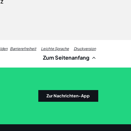
-Z
Fußzeile
elden
Barrierefreiheit
Leichte Sprache
Druckversion
Zum Seitenanfang
Links
Zur Nachrichten-App