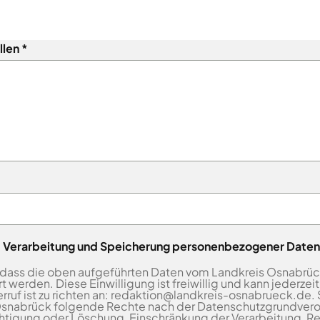
llen
ng, Verarbeitung und Speicherung personenbezogener Daten
, dass die oben aufgeführten Daten vom Landkreis Osnabrüc
rden. Diese Einwilligung ist freiwillig und kann jederzeit 
ruf ist zu richten an: redaktion@landkreis-osnabrueck.de. 
snabrück folgende Rechte nach der Datenschutzgrundver
chtigung oder Löschung, Einschränkung der Verarbeitung, R