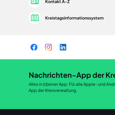
Kontakt A-Z
Kreistagsinformationssystem
Nachrichten-App der Kr
Alles in (d)einer App: Für alle Apple- und A
App der Kreisverwaltung.