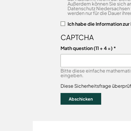
Freitag
8.00
Außerdem können Sie sich an
Bad
-
Datenschutz Niedersachsen
Laer
werden nur für die Dauer ihr
12.00
Bad
Rothenfelde
Uhr
Ich habe die
Information zu
Samstag
9.30 - 11.30 Uhr
Belm
CAPTCHA
(nur
Bersenbrück
Zulassungsstelle!)
Bissendorf
Math question (11 + 4 =)
Bohmte
Außenstellen
Bramsche
der
Kreisverwaltung
Dissen
Bitte diese einfache mathemati
eingeben.
Fürstenau
Karte
Georgsmarienhütte
Diese Sicherheitsfrage überprü
aufrufen
Glandorf
Hagen
Hasbergen
Hilter
Melle