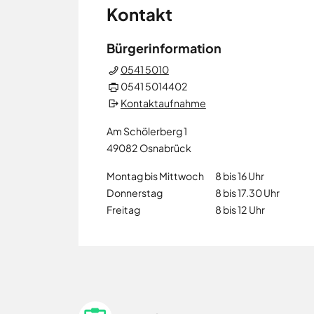
Neuenkirchen
Kontakt
Osnabrück
Ostercappeln
Bürgerinformation
Wallenhorst
0541 5010
0541 5014402
Kontaktaufnahme
Am Schölerberg 1
49082
Osnabrück
Montag bis Mittwoch
8 bis 16 Uhr
Donnerstag
8 bis 17.30 Uhr
Freitag
8 bis 12 Uhr