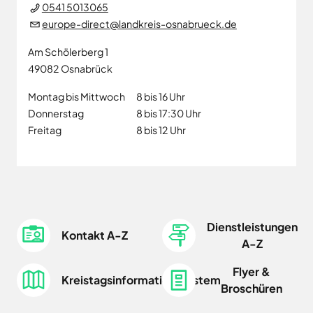
0541 5013065
europe-direct@landkreis-osnabrueck.de
Am Schölerberg 1
49082
Osnabrück
Montag bis Mittwoch
8 bis 16 Uhr
Donnerstag
8 bis 17:30 Uhr
Freitag
8 bis 12 Uhr
Dienstleistungen
Kontakt A-Z
A-Z
Flyer &
Kreistagsinformationssystem
Broschüren