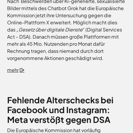
Nach Beschwerden über KI-generierte, sexualisierte
Land
Hagen
Bilder mittels des Chatbot Grok hat die Europäische
Wirtschaftsförderungsgesellschaft
Hasbergen
Kommission jetzt ihre Untersuchung gegen die
Osnabrücker
Hilter
Land
Online-Plattform X erweitert. Möglich macht dies
Melle
das „
Gesetz über digitale Dienste
“ (Digital Services
Neuenkirchen
Act – DSA). Danach müssen große Plattformen mit
mehr als 45 Mio. Nutzenden pro Monat dafür
Osnabrück
Rechnung tragen, dass niemand durch dort
Ostercappeln
vorgenommene Aktionen geschädigt wird.
Wallenhorst
mehr
Fehlende Alterschecks bei
Facebook und Instagram:
Meta verstößt gegen DSA
Die Europäische Kommission hat vorläufig