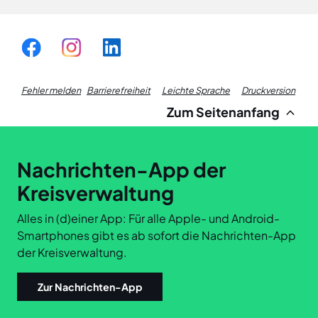
Fußzeile
Fehler melden
Barrierefreiheit
Leichte Sprache
Druckversion
Zum Seitenanfang
Links
Nachrichten-App der
Kreisverwaltung
Alles in (d)einer App: Für alle Apple- und Android-
Smartphones gibt es ab sofort die Nachrichten-App
der Kreisverwaltung.
Zur Nachrichten-App