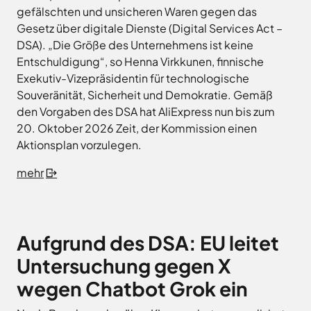
Freitag
8.00
gefälschten und unsicheren Waren gegen das
Bad
Niedersächsische
-
Essen
Gesetz über digitale Dienste (Digital Services Act –
Landgesellschaft
12.00
Bad
DSA). „Die Größe des Unternehmens ist keine
Osnabrücker
Uhr
Iburg
Entschuldigung“, so Henna Virkkunen, finnische
Land
Samstag
9.30 - 11.30 Uhr
Bad
–
Exekutiv-Vizepräsidentin für technologische
Laer
(nur
Entwicklungsgesellschaft
Souveränität, Sicherheit und Demokratie. Gemäß
Zulassungsstelle!)
Bad
Planungsgesellschaft
den Vorgaben des DSA hat AliExpress nun bis zum
Rothenfelde
Nahverkehr
20. Oktober 2026 Zeit, der Kommission einen
Außenstellen
Osnabrück
Belm
Aktionsplan vorzulegen.
der
Stiftung
Bersenbrück
Kreisverwaltung
Lauter
mehr
Bissendorf
Tourismusgesellschaft
Bohmte
Osnabrücker
Karte
aufrufen
Land
Bramsche
GmbH
Dissen
Aufgrund des DSA: EU leitet
Verkehrsgesellschaft
Fürstenau
Landkreis
Untersuchung gegen X
Osnabrück
Georgsmarienhütte
wegen Chatbot Grok ein
Volkshochschule
Glandorf
Osnabrücker