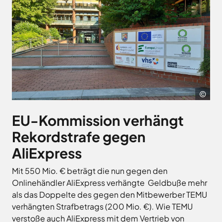
Landkreises
/
Termine
Kreishaus
aus,
Osnabrück
sowie
Osnabrück
um
Gesunde
Veranstaltungen
Am
Stunde
auf
des
e.V.
Schölerberg
die
Landkreises
1
Hafen
jeweilige
direkt
Wittlager
49082
Website
in
Land
Osnabrück
zu
GmbH
Ihr
Kontaktaufnahme
Lan
gelangen.
Postfach
0541
Kreismusikschule
Osn
Zur
5010
Osnabrück
erhalten.
EU-Kommission verhängt
Website
Landschaftsverband
Montag -
8.00
Rekordstrafe gegen
der
Osnabrücker
Mittwoch
-
Land
Zum
Stadt
AliExpress
16.00
Newsletter
Osnabrück
MaßArbeit
anmelden
Uhr
.
Naturpark
Mit 550 Mio. € beträgt die nun gegen den
Donnerstag
8.00
TERRA.vita
Onlinehändler AliExpress verhängte Geldbuße mehr
-
Naturschutzstiftung
als das Doppelte des gegen den Mitbewerber TEMU
17.30
des
verhängten Strafbetrags (200 Mio. €). Wie TEMU
Uhr
Landkreises
verstoße auch AliExpress mit dem Vertrieb von
Artland
Osnabrück