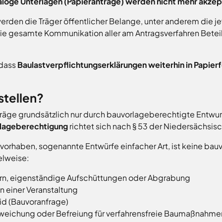
loge Unterlagen (Papieranträge) werden nicht mehr akzep
erden die Träger öffentlicher Belange, unter anderem die 
Die gesamte Kommunikation aller am Antragsverfahren Betei
 dass
Baulastverpflichtungserklärungen weiterhin in Papier
stellen?
räge grundsätzlich nur durch bauvorlageberechtigte Entwur
lageberechtigung
richtet sich nach § 53 der Niedersächsi
orhaben, sogenannte Entwürfe einfacher Art, ist keine bau
elweise:
n, eigenständige Aufschüttungen oder Abgrabung
n einer Veranstaltung
id (Bauvoranfrage)
weichung oder Befreiung für verfahrensfreie Baumaßnahme