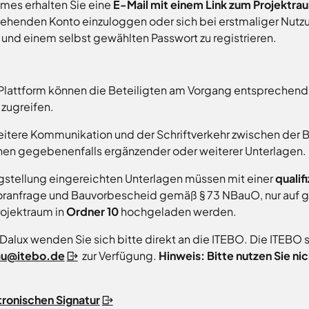
umes erhalten Sie eine
E-Mail mit einem Link zum Projektra
ehenden Konto einzuloggen oder sich bei erstmaliger Nutzun
und einem selbst gewählten Passwort zu registrieren.
lattform können die Beteiligten am Vorgang entsprechend ih
zugreifen.
eitere Kommunikation und der Schriftverkehr zwischen der
hen gegebenenfalls ergänzender oder weiterer Unterlagen.
ragstellung eingereichten Unterlagen müssen mit einer
qualif
oranfrage und Bauvorbescheid gemäß § 73 NBauO, nur auf 
ojektraum in
Ordner 10
hochgeladen werden.
 Dalux wenden Sie sich bitte direkt an die ITEBO. Die ITEBO
au@itebo.de
zur Verfügung.
Hinweis: Bitte nutzen Sie ni
ktronischen Signatur