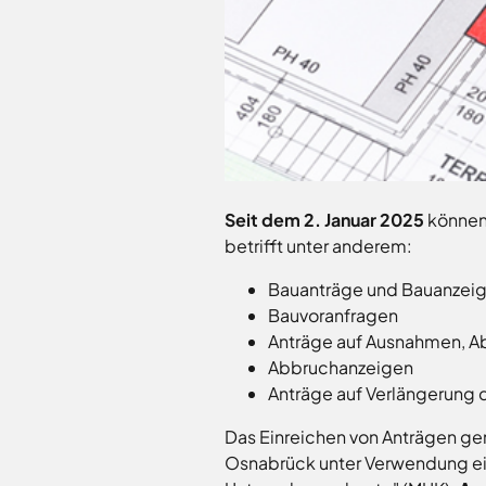
Freitag
8.00
Bad
-
Laer
12.00
Bad
Rothenfelde
Uhr
Samstag
9.30 - 11.30 Uhr
Belm
(nur
Bersenbrück
Zulassungsstelle!)
Bissendorf
Bohmte
Außenstellen
Seit dem 2. Januar 2025
können
Bramsche
der
betrifft unter anderem:
Kreisverwaltung
Dissen
Fürstenau
Bauanträge und Bauanzei
Karte
Georgsmarienhütte
Bauvoranfragen
aufrufen
Anträge auf Ausnahmen, 
Glandorf
Abbruchanzeigen
Hagen
Anträge auf Verlängerung
Hasbergen
Hilter
Das Einreichen von Anträgen gem
Melle
Osnabrück unter Verwendung ei