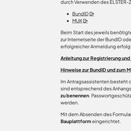
durch Verwenden des ELSTER-Zer
BundID
MUK
Beim Start des jeweils benötigt
zur Internetseite der BundID od
erfolgreicher Anmeldung erfolgt
Anleitung zur Registrierung un
Hinweise zur BundID und zum 
Im Antragsassistenten besteht d
sind entsprechend des Anhangs
zu benennen
. Passwortgeschütz
werden.
Mit dem Absenden des Formulars
Bauplattform
eingerichtet.