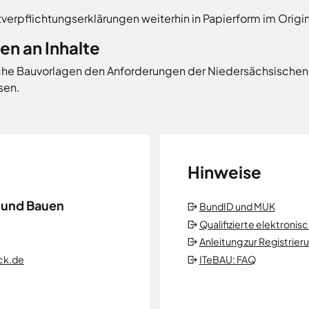
tverpflichtungserklärungen weiterhin in Papierform im Orig
n an Inhalte
liche Bauvorlagen den Anforderungen der Niedersächsische
sen.
Hinweise
 und Bauen
BundID und MUK
Qualifizierte elektronis
Anleitung zur Registrie
ITeBAU: FAQ
ck.de