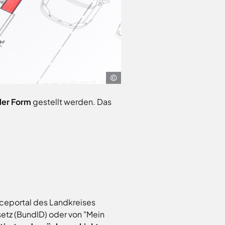
Fotolia
aler Form
gestellt werden. Das
iceportal des Landkreises
tz (BundID) oder von "Mein