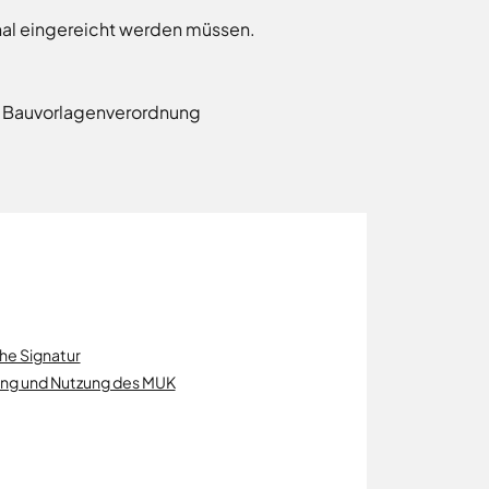
inal eingereicht werden müssen.
n Bauvorlagenverordnung
che Signatur
rung und Nutzung des MUK