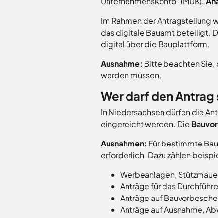
Unternehmenskonto" (MUK).
Ana
Neuenkirchen
Osnabrück
Im Rahmen der Antragstellung w
Ostercappeln
das digitale Bauamt beteiligt. 
Wallenhorst
digital über die Bauplattform.
Ausnahme:
Bitte beachten Sie,
werden müssen.
Wer darf den Antrag 
In Niedersachsen dürfen die Ant
eingereicht werden. Die
Bauvor
Ausnahmen:
Für bestimmte Bauv
erforderlich. Dazu zählen beispi
Werbeanlagen, Stützmauer
Anträge für das Durchführe
Anträge auf Bauvorbesche
Anträge auf Ausnahme, Ab