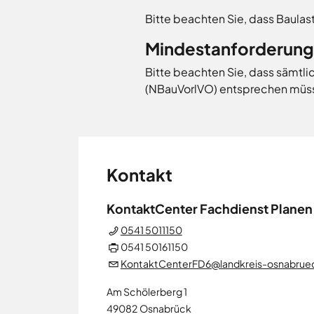
Bitte beachten Sie, dass Baulas
Mindestanforderunge
Bitte beachten Sie, dass sämt
(NBauVorlVO) entsprechen müs
Kontakt
KontaktCenter Fachdienst Planen
0541 5011150
0541 50161150
KontaktCenterFD6@landkreis-osnabrue
Am Schölerberg 1
49082
Osnabrück