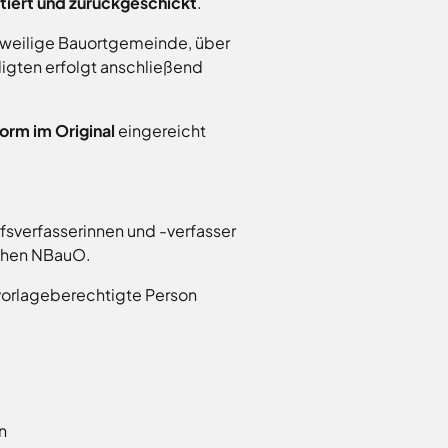
tiert und zurückgeschickt
.
jeweilige Bauortgemeinde, über
ligten erfolgt anschließend
form im Original
eingereicht
fsverfasserinnen und -verfasser
schen NBauO.
vorlageberechtigte Person
n