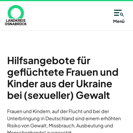
Direkt
zum
Inhalt
Allgemeine
Kreisangehörige
Menü
Immer
Kontaktinformationen
Kommunen
Unsere
gut
Partner
des
Wählen
Unsere
informiert
Alfsee
Landkreises
Sie
Antwort:
AWIGO
–
aus
Hilfsangebote für
Osnabrück
Abfallwirtschaft
auf
alle
Landkreis
geflüchtete Frauen und
der
Osnabrück
14
Karte
Kinder aus der Ukraine
Baugenossenschaft
oder
Zutritt
Tage
Landkreis
bei (sexueller) Gewalt
aus
Osnabrück
nur
neu
eG
der
mit
Deula
Liste
Jetzt
Frauen und Kindern, auf der Flucht und bei der
Freren
eine
Termin
anmelden
Unterbringung in Deutschland sind einem erhöhten
FMO
Kommune
und
Flughafen
Risiko von Gewalt, Missbrauch, Ausbeutung und
des
Neuigkeiten,
Münster
Menschenhandel ausgesetzt.