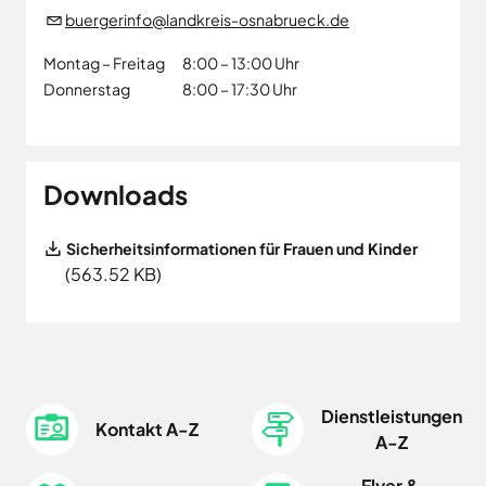
buergerinfo@landkreis-osnabrueck.de
Montag – Freitag
8:00 – 13:00 Uhr
Donnerstag
8:00 – 17:30 Uhr
Downloads
File
Sicherheitsinformationen für Frauen und Kinder
(563.52 KB)
Dienstleistungen
Kontakt A-Z
A-Z
Flyer &