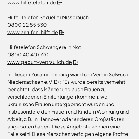
Freitag
8.00
www.hilfetelefon.de
Bad
Niedersächsische
-
Essen
Landgesellschaft
12.00
Hilfe-Telefon Sexueller Missbrauch
Bad
Osnabrücker
Uhr
0800 22 55 530
Iburg
Land
Samstag
9.30 - 11.30 Uhr
www.anrufen-hilft.de
Bad
–
Laer
(nur
Entwicklungsgesellschaft
Zulassungsstelle!)
Bad
Hilfetelefon Schwangere in Not
Planungsgesellschaft
Rothenfelde
Nahverkehr
0800 40 40 020
Außenstellen
Osnabrück
Belm
www.geburt-vertraulich.de
der
Stiftung
Bersenbrück
Kreisverwaltung
In diesem Zusammenhang warnt der
Verein Solwodi
Lauter
Bissendorf
Niedersachsen e.V.
: "Es wurde bereits vermehrt
Tourismusgesellschaft
Bohmte
Osnabrücker
berichtet, dass Männer und auch Frauen zu
Karte
aufrufen
Land
Bramsche
verschiedenen Einrichtungen kommen, wo
GmbH
ukrainische Frauen untergebracht wurden und
Dissen
Verkehrsgesellschaft
insbesondere den Frauen und Kindern Wohnung und
Fürstenau
Landkreis
Arbeit, z.B. in Hannover oder anderen Großstädten
Osnabrück
Georgsmarienhütte
angeboten haben. Diese Angebote können eine
Volkshochschule
Glandorf
Falle sein! Diese Menschen verfolgen eigene Profite
Osnabrücker