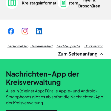
Kreistagsinformationssystem
Broschüren
Fußzeile
Fehler melden
Barrierefreiheit
Leichte Sprache
Druckversion
Zum Seitenanfang
Links
Nachrichten-App der
Kreisverwaltung
Alles in (d)einer App: Für alle Apple- und Android-
Smartphones gibt es ab sofort die Nachrichten-App
der Kreisverwaltung.