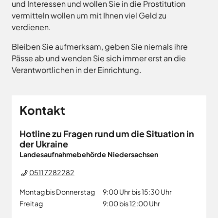
Land
und Interessen und wollen Sie in die Prostitution
Hagen
vermitteln wollen um mit Ihnen viel Geld zu
Wirtschaftsförderungsgesellschaft
Hasbergen
Osnabrücker
verdienen.
Hilter
Land
Melle
Bleiben Sie aufmerksam, geben Sie niemals ihre
Pässe ab und wenden Sie sich immer erst an die
Neuenkirchen
Verantwortlichen in der Einrichtung.
Osnabrück
Ostercappeln
Wallenhorst
Kontakt
Hotline zu Fragen rund um die Situation in
der Ukraine
Landesaufnahmebehörde Niedersachsen
0511 7282282
Montag bis Donnerstag
9:00 Uhr bis 15:30 Uhr
Freitag
9:00 bis 12:00 Uhr