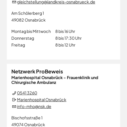
gleichstellung@landkreis-osnabrueck.de
Am Schölerberg 1
49082
Osnabrück
Montag bis Mittwoch
8 bis 16 Uhr
Donnerstag
8 bis 17:30 Uhr
Freitag
8 bis 12 Uhr
Netzwerk ProBeweis
Marienhospital Osnabrück - Frauenklinik und
Chirurgische Ambulanz
0541 3260
Marienhospital Osnabrück
info-mho@nsk.de
Bischofsstraße 1
49074
Osnabrück