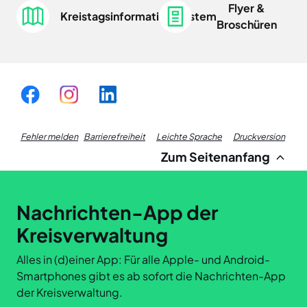
Flyer &
Kreistagsinformationssystem
Broschüren
Fußzeile
Fehler melden
Barrierefreiheit
Leichte Sprache
Druckversion
Zum Seitenanfang
Links
Nachrichten-App der
Kreisverwaltung
Alles in (d)einer App: Für alle Apple- und Android-
Smartphones gibt es ab sofort die Nachrichten-App
der Kreisverwaltung.