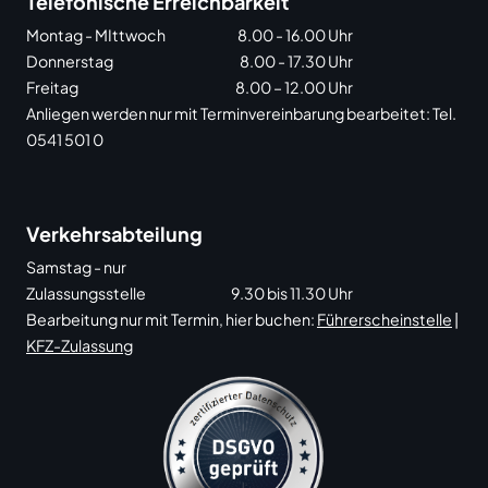
Telefonische Erreichbarkeit
Montag - MIttwoch
8.00 - 16.00 Uhr
Donnerstag
8.00 - 17.30 Uhr
Freitag
8.00 – 12.00 Uhr
Anliegen werden nur mit Terminvereinbarung bearbeitet: Tel.
0541 501 0
Verkehrsabteilung
Samstag - nur
Zulassungsstelle
9.30 bis 11.30 Uhr
Bearbeitung nur mit Termin, hier buchen:
Führerscheinstelle
|
KFZ-Zulassung