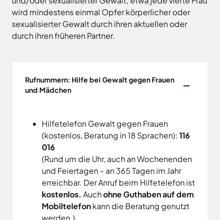
und/oder sexualisierter Gewalt; etwa jede vierte Frau
Freitag
8.00
Bad
wird mindestens einmal Opfer körperlicher oder
Niedersächsische
-
Essen
Landgesellschaft
sexualisierter Gewalt durch ihren aktuellen oder
12.00
Bad
Osnabrücker
durch ihren früheren Partner.
Uhr
Iburg
Land
Samstag
9.30 - 11.30 Uhr
Bad
–
Laer
(nur
Entwicklungsgesellschaft
Zulassungsstelle!)
Bad
Planungsgesellschaft
Rufnummern: Hilfe bei Gewalt gegen Frauen
Rothenfelde
Nahverkehr
und Mädchen
Außenstellen
Osnabrück
Belm
der
Stiftung
Bersenbrück
Kreisverwaltung
Lauter
Hilfetelefon Gewalt gegen Frauen
Bissendorf
Tourismusgesellschaft
(kostenlos, Beratung in 18 Sprachen):
116
Bohmte
Osnabrücker
Karte
016
aufrufen
Land
Bramsche
(Rund um die Uhr, auch an Wochenenden
GmbH
Dissen
und Feiertagen – an 365 Tagen im Jahr
Verkehrsgesellschaft
Fürstenau
Landkreis
erreichbar. Der Anruf beim Hilfetelefon ist
Osnabrück
kostenlos.
Auch
ohne Guthaben auf dem
Georgsmarienhütte
Volkshochschule
Mobiltelefon
kann die Beratung genutzt
Glandorf
Osnabrücker
werden.)