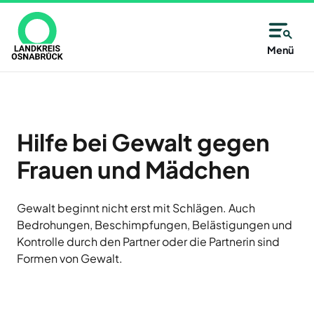
Direkt
zum
Inhalt
Allgemeine
Kreisangehörige
Menü
Immer
Kontaktinformationen
Kommunen
Unsere
gut
Partner
des
Wählen
Unsere
informiert
Alfsee
Landkreises
Sie
Antwort:
AWIGO
–
aus
Hilfe bei Gewalt gegen
Osnabrück
Abfallwirtschaft
auf
alle
Landkreis
Frauen und Mädchen
der
Osnabrück
14
Karte
Baugenossenschaft
oder
Zutritt
Tage
Landkreis
Gewalt beginnt nicht erst mit Schlägen. Auch
aus
Osnabrück
nur
Bedrohungen, Beschimpfungen, Belästigungen und
neu
eG
der
Kontrolle durch den Partner oder die Partnerin sind
mit
Deula
Liste
Jetzt
Formen von Gewalt.
Freren
eine
Termin
anmelden
FMO
Kommune
und
Flughafen
des
Neuigkeiten,
Münster