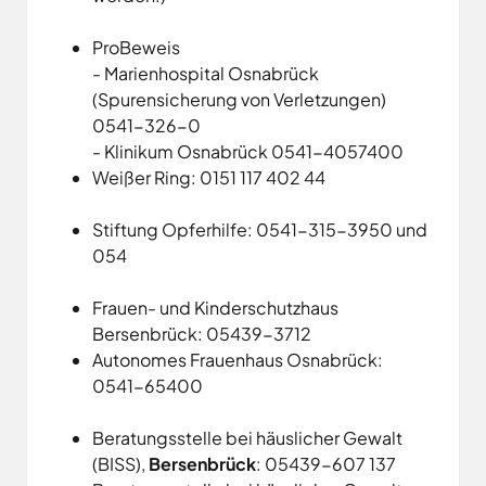
Land
Hagen
Wirtschaftsförderungsgesellschaft
Hasbergen
ProBeweis
Osnabrücker
Hilter
- Marienhospital Osnabrück
Land
(Spurensicherung von Verletzungen)
Melle
0541-326-0
Neuenkirchen
- Klinikum Osnabrück 0541-4057400
Osnabrück
Weißer Ring: 0151 117 402 44
Ostercappeln
Wallenhorst
Stiftung Opferhilfe: 0541-315-3950 und
054
Frauen- und Kinderschutzhaus
Bersenbrück: 05439-3712
Autonomes Frauenhaus Osnabrück:
0541-65400
Beratungsstelle bei häuslicher Gewalt
(BISS),
Bersenbrück
: 05439-607 137