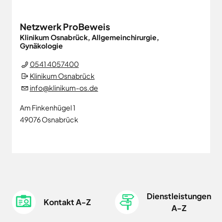
Netzwerk ProBeweis
Klinikum Osnabrück, Allgemeinchirurgie,
Gynäkologie
0541 4057400
Klinikum Osnabrück
info@klinikum-os.de
Am Finkenhügel 1
49076
Osnabrück
Dienstleistungen
Kontakt A-Z
A-Z