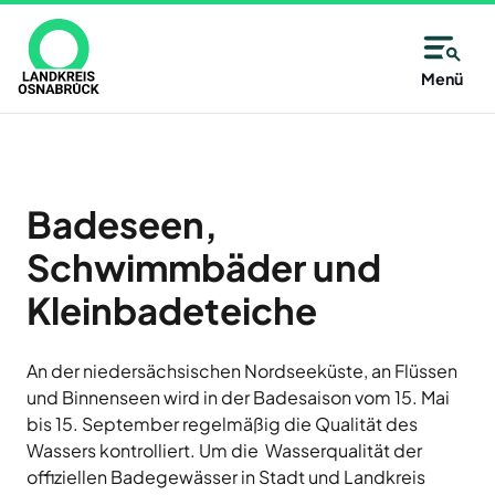
Direkt
zum
Inhalt
Allgemeine
Kreisangehörige
Menü
Immer
Kontaktinformationen
Kommunen
Unsere
gut
Partner
des
Wählen
Unsere
informiert
Alfsee
Landkreises
Sie
Antwort:
AWIGO
–
aus
Badeseen,
Osnabrück
Abfallwirtschaft
auf
alle
Landkreis
Schwimmbäder und
der
Osnabrück
14
Karte
Kleinbadeteiche
Baugenossenschaft
oder
Zutritt
Tage
Landkreis
aus
Osnabrück
nur
neu
eG
der
An der niedersächsischen Nordseeküste, an Flüssen
mit
Deula
Liste
und Binnenseen wird in der Badesaison vom 15. Mai
Jetzt
Freren
eine
bis 15. September regelmäßig die Qualität des
Termin
anmelden
FMO
Kommune
Wassers kontrolliert. Um die Wasserqualität der
und
Flughafen
des
offiziellen Badegewässer in Stadt und Landkreis
Neuigkeiten,
Münster