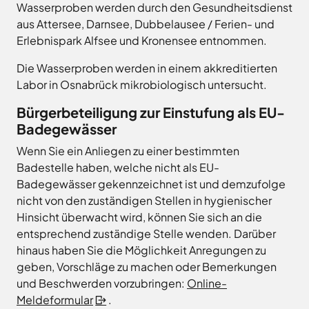
Land
Hagen
Wasserproben werden durch den Gesundheitsdienst
Wirtschaftsförderungsgesellschaft
aus Attersee, Darnsee, Dubbelausee / Ferien- und
Hasbergen
Osnabrücker
Erlebnispark Alfsee und Kronensee entnommen.
Hilter
Land
Melle
Die Wasserproben werden in einem akkreditierten
Labor in Osnabrück mikrobiologisch untersucht.
Neuenkirchen
Osnabrück
Bürgerbeteiligung zur Einstufung als EU-
Ostercappeln
Badegewässer
Wallenhorst
Wenn Sie ein Anliegen zu einer bestimmten
Badestelle haben, welche nicht als EU-
Badegewässer gekennzeichnet ist und demzufolge
nicht von den zuständigen Stellen in hygienischer
Hinsicht überwacht wird, können Sie sich an die
entsprechend zuständige Stelle wenden. Darüber
hinaus haben Sie die Möglichkeit Anregungen zu
geben, Vorschläge zu machen oder Bemerkungen
und Beschwerden vorzubringen:
Online-
Meldeformular
.