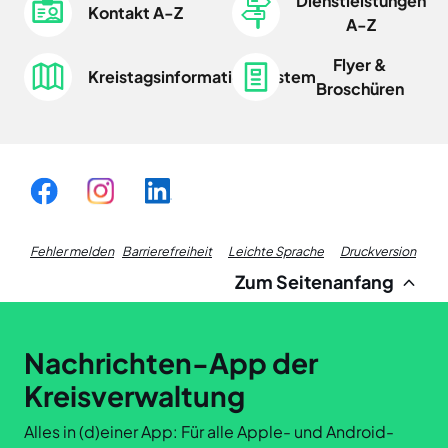
Dienstleistungen
Kontakt A-Z
A-Z
Flyer &
Kreistagsinformationssystem
Broschüren
Fußzeile
Fehler melden
Barrierefreiheit
Leichte Sprache
Druckversion
Zum Seitenanfang
Links
Nachrichten-App der
Kreisverwaltung
Alles in (d)einer App: Für alle Apple- und Android-