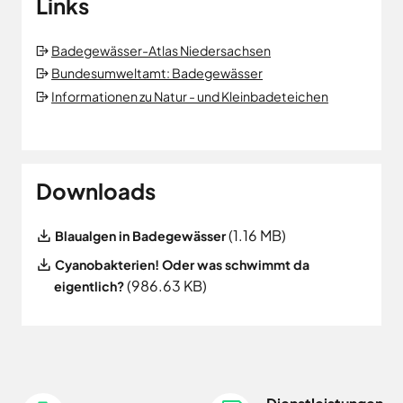
Links
Badegewässer-Atlas Niedersachsen
Bundesumweltamt: Badegewässer
Informationen zu Natur - und Kleinbadeteichen
Downloads
File
(1.16 MB)
Blaualgen in Badegewässer
File
Cyanobakterien! Oder was schwimmt da
(986.63 KB)
eigentlich?