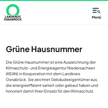
Direkt
zum
Inhalt
Allgemeine
Kreisangehörige
Menü
Immer
Kontaktinformationen
Kommunen
Unsere
gut
Partner
des
Wählen
Unsere
informiert
Alfsee
Landkreises
Sie
Antwort:
AWIGO
–
aus
Grüne Hausnummer
Osnabrück
Abfallwirtschaft
auf
alle
Landkreis
der
Osnabrück
14
Die Grüne Hausnummer ist eine Auszeichnung der
Karte
Baugenossenschaft
Klimaschutz- und Energieagentur Niedersachsen
oder
Zutritt
Tage
Landkreis
(KEAN) in Kooperation mit dem Landkreis
aus
Osnabrück
nur
neu
eG
Osnabrück. Sie zeichnet Gebäudeeigentümer aus,
der
mit
die energieeffizient saniert oder gebaut haben und
Deula
Liste
Jetzt
Freren
honoriert damit ihren Einsatz für den Klimaschutz.
eine
Termin
anmelden
FMO
Kommune
und
Flughafen
des
Neuigkeiten,
Münster