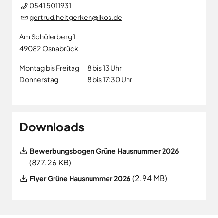
0541 5011931
gertrud.heitgerken@lkos.de
Am Schölerberg 1
49082
Osnabrück
Montag bis Freitag
8 bis 13 Uhr
Donnerstag
8 bis 17:30 Uhr
Downloads
File
Bewerbungsbogen Grüne Hausnummer 2026
(877.26 KB)
File
(2.94 MB)
Flyer Grüne Hausnummer 2026