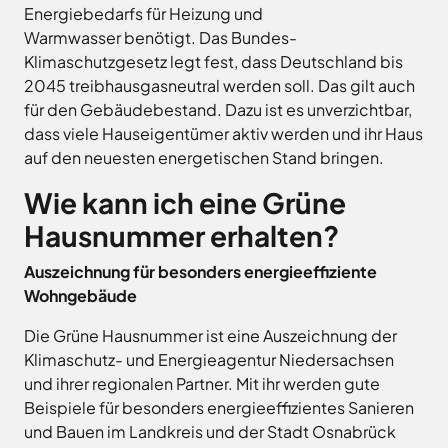
Freitag
8.00
Energiebedarfs für Heizung und
Bad
Niedersächsische
-
Warmwasser benötigt. Das Bundes-
Essen
Landgesellschaft
12.00
Klimaschutzgesetz legt fest, dass Deutschland bis
Bad
Osnabrücker
Uhr
Iburg
2045 treibhausgasneutral werden soll. Das gilt auch
Land
Samstag
9.30 - 11.30 Uhr
Bad
für den Gebäudebestand. Dazu ist es unverzichtbar,
–
Laer
(nur
Entwicklungsgesellschaft
dass viele Hauseigentümer aktiv werden und ihr Haus
Zulassungsstelle!)
Bad
Planungsgesellschaft
auf den neuesten energetischen Stand bringen.
Rothenfelde
Nahverkehr
Außenstellen
Osnabrück
Belm
Wie kann ich eine Grüne
der
Stiftung
Bersenbrück
Hausnummer erhalten?
Kreisverwaltung
Lauter
Bissendorf
Tourismusgesellschaft
Auszeichnung für besonders energieeffiziente
Bohmte
Osnabrücker
Karte
Wohngebäude
aufrufen
Land
Bramsche
GmbH
Die Grüne Hausnummer ist eine Auszeichnung der
Dissen
Verkehrsgesellschaft
Klimaschutz- und Energieagentur Niedersachsen
Fürstenau
Landkreis
und ihrer regionalen Partner. Mit ihr werden gute
Osnabrück
Georgsmarienhütte
Beispiele für besonders energieeffizientes Sanieren
Volkshochschule
Glandorf
und Bauen im Landkreis und der Stadt Osnabrück
Osnabrücker