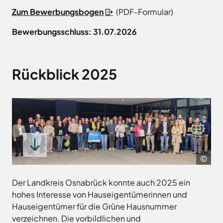
Zum Bewerbungsbogen
(PDF-Formular)
Bewerbungsschluss: 31.07.2026
Rückblick 2025
Lan
24 Gebäudeeigentümerinnen und
Osn
Gebäudeeigentümer freuen sich über ihre
Der Landkreis Osnabrück konnte auch 2025 ein
Auszeichnungen.
hohes Interesse von Hauseigentümerinnen und
Hauseigentümer für die Grüne Hausnummer
verzeichnen. Die vorbildlichen und