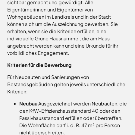
Land
sichtbar gemacht und gewürdigt. Alle
Hagen
Eigentümerinnen und Eigentümer von
Wirtschaftsförderungsgesellschaft
Hasbergen
Osnabrücker
Wohngebäuden im Landkreis und in der Stadt
Hilter
Land
können sich um die Auszeichnung bewerben. Sie
Melle
erhalten, wenn sie die Kriterien erfüllen, eine
Neuenkirchen
individuelle Grüne Hausnummer, die am Haus
angebracht werden kann und eine Urkunde für ihr
Osnabrück
vorbildliches Engagement.
Ostercappeln
Wallenhorst
Kriterien für die Bewerbung
Für Neubauten und Sanierungen von
Bestandsgebäuden gelten jeweils unterschiedliche
Kriterien:
Neubau
Ausgezeichnet werden Neubauten, die
den KfW-Effizienzhausstandard 40 oder den
Passivhausstandard erfüllen oder übertreffen.
Die Wohnfläche darf i. d. R. 47 m² pro Person
nicht überschreiten.