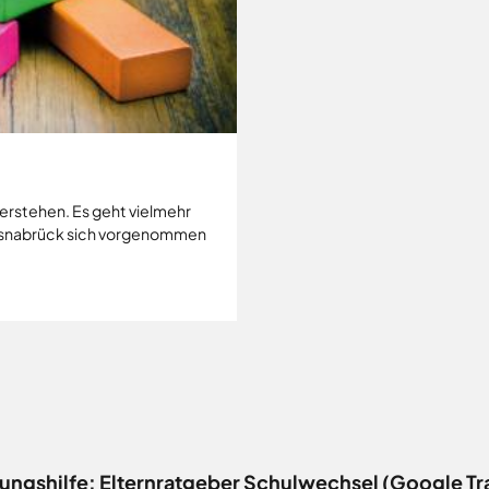
u verstehen. Es geht vielmehr
 Osnabrück sich vorgenommen
ungshilfe: Elternratgeber Schulwechsel (Google Tr