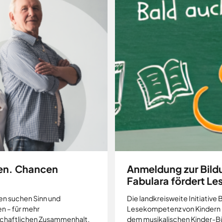
en. Chancen
Anmeldung zur Bil
Fabulara fördert Le
en suchen Sinn und
Die landkreisweite Initiati
n – für mehr
Lesekompetenz von Kindern i
schaftlichen Zusammenhalt.
dem musikalischen Kinder-Bü