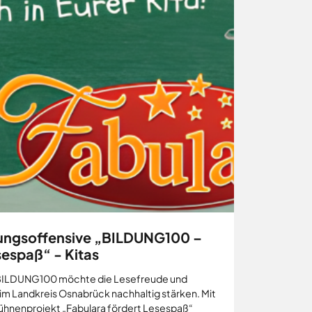
dungsoffensive „BILDUNG100 –
sespaß“ - Kitas
ve BILDUNG100 möchte die Lesefreude und
m Landkreis Osnabrück nachhaltig stärken. Mit
hnenprojekt „Fabulara fördert Lesespaß“