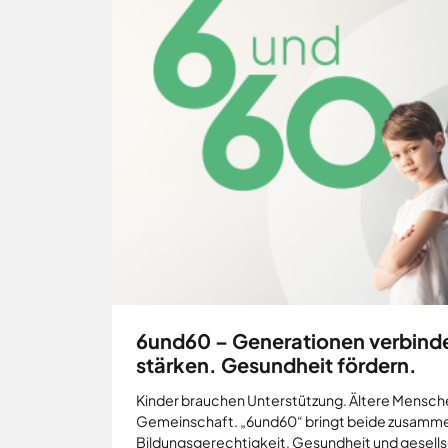
Neuenkirchen
Osnabrück
Ostercappeln
Wallenhorst
6und60 – Generationen verbind
stärken. Gesundheit fördern.
Kinder brauchen Unterstützung. Ältere Mensch
Gemeinschaft. „6und60“ bringt beide zusamme
Bildungsgerechtigkeit, Gesundheit und gesell