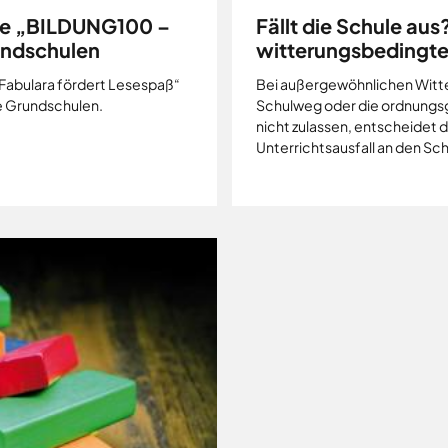
ve „BILDUNG100 –
Fällt die Schule aus
undschulen
witterungsbedingte
Fabulara fördert Lesespaß“
Bei außergewöhnlichen Witte
ie Grundschulen.
Schulweg oder die ordnung
nicht zulassen, entscheidet 
Unterrichtsausfall an den Sch