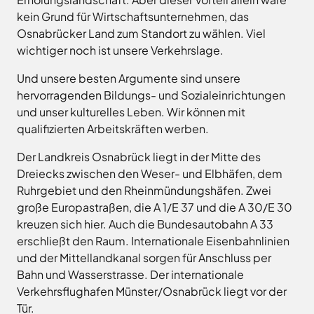
Freitag
8.00
Bad
kein Grund für Wirtschaftsunternehmen, das
Niedersächsische
-
Essen
Landgesellschaft
Osnabrücker Land zum Standort zu wählen. Viel
12.00
Bad
wichtiger noch ist unsere Verkehrslage.
Osnabrücker
Uhr
Iburg
Land
Samstag
9.30 - 11.30 Uhr
Bad
–
Und unsere besten Argumente sind unsere
Laer
(nur
Entwicklungsgesellschaft
hervorragenden Bildungs- und Sozialeinrichtungen
Zulassungsstelle!)
Bad
Planungsgesellschaft
und unser kulturelles Leben. Wir können mit
Rothenfelde
Nahverkehr
qualifizierten Arbeitskräften werben.
Außenstellen
Osnabrück
Belm
der
Stiftung
Der Landkreis Osnabrück liegt in der Mitte des
Bersenbrück
Kreisverwaltung
Lauter
Dreiecks zwischen den Weser- und Elbhäfen, dem
Bissendorf
Tourismusgesellschaft
Ruhrgebiet und den Rheinmündungshäfen. Zwei
Bohmte
Osnabrücker
Karte
große Europastraßen, die A 1/E 37 und die A 30/E 30
aufrufen
Land
Bramsche
kreuzen sich hier. Auch die Bundesautobahn A 33
GmbH
Dissen
erschließt den Raum. Internationale Eisenbahnlinien
Verkehrsgesellschaft
und der Mittellandkanal sorgen für Anschluss per
Fürstenau
Landkreis
Osnabrück
Bahn und Wasserstrasse. Der internationale
Georgsmarienhütte
Verkehrsflughafen Münster/Osnabrück liegt vor der
Volkshochschule
Glandorf
Osnabrücker
Tür.