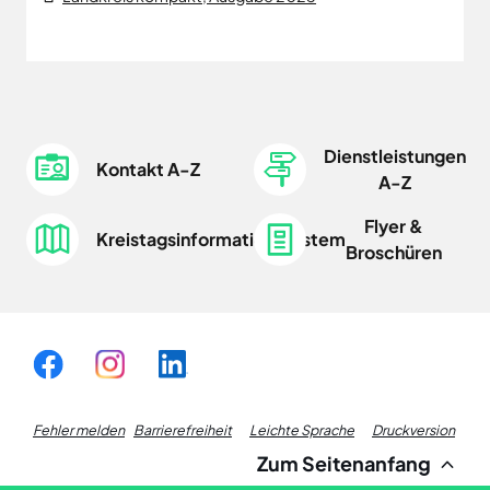
Dienstleistungen
Kontakt A-Z
A-Z
Flyer &
Kreistagsinformationssystem
Broschüren
Fußzeile
Fehler melden
Barrierefreiheit
Leichte Sprache
Druckversion
Zum Seitenanfang
Links