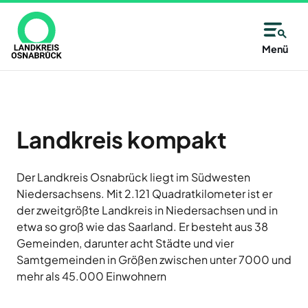
Direkt
zum
Inhalt
Allgemeine
Kreisangehörige
Menü
Immer
Kontaktinformationen
Kommunen
Unsere
gut
Partner
des
Wählen
Unsere
informiert
Alfsee
Landkreises
Sie
Antwort:
AWIGO
–
aus
Landkreis kompakt
Osnabrück
Abfallwirtschaft
auf
alle
Landkreis
der
Osnabrück
14
Der Landkreis Osnabrück liegt im Südwesten
Karte
Baugenossenschaft
Niedersachsens. Mit 2.121 Quadratkilometer ist er
oder
Zutritt
Tage
Landkreis
der zweitgrößte Landkreis in Niedersachsen und in
aus
Osnabrück
nur
neu
eG
etwa so groß wie das Saarland. Er besteht aus 38
der
mit
Gemeinden, darunter acht Städte und vier
Deula
Liste
Jetzt
Freren
Samtgemeinden in Größen zwischen unter 7000 und
eine
Termin
anmelden
mehr als 45.000 Einwohnern
FMO
Kommune
und
Flughafen
des
Neuigkeiten,
Münster