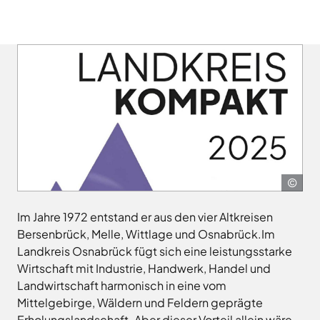
Landkreises
/
Termine
Kreishaus
aus,
Osnabrück
sowie
Osnabrück
um
Gesunde
Veranstaltungen
Am
Stunde
auf
des
e.V.
Schölerberg
die
Landkreises
1
Hafen
jeweilige
direkt
Wittlager
49082
Website
in
Land
Osnabrück
zu
GmbH
Ihr
Kontaktaufnahme
gelangen.
Postfach
0541
Kreismusikschule
Zur
5010
Osnabrück
erhalten.
Website
Landschaftsverband
Lan
Montag -
8.00
der
Osnabrücker
Osn
Mittwoch
-
Land
Zum
Stadt
Im Jahre 1972 entstand er aus den vier Altkreisen
16.00
Newsletter
Osnabrück
MaßArbeit
anmelden
Bersenbrück, Melle, Wittlage und Osnabrück.Im
Uhr
.
Naturpark
Landkreis Osnabrück fügt sich eine leistungsstarke
Donnerstag
8.00
TERRA.vita
Wirtschaft mit Industrie, Handwerk, Handel und
-
Naturschutzstiftung
Landwirtschaft harmonisch in eine vom
17.30
des
Mittelgebirge, Wäldern und Feldern geprägte
Uhr
Landkreises
Artland
Erholungslandschaft. Aber dieser Vorteil allein wäre
Osnabrück