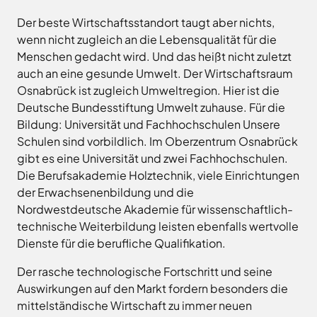
Land
Hagen
Der beste Wirtschaftsstandort taugt aber nichts,
Wirtschaftsförderungsgesellschaft
Hasbergen
Osnabrücker
wenn nicht zugleich an die Lebensqualität für die
Hilter
Land
Menschen gedacht wird. Und das heißt nicht zuletzt
Melle
auch an eine gesunde Umwelt. Der Wirtschaftsraum
Neuenkirchen
Osnabrück ist zugleich Umweltregion. Hier ist die
Deutsche Bundesstiftung Umwelt zuhause. Für die
Osnabrück
Bildung: Universität und Fachhochschulen Unsere
Ostercappeln
Schulen sind vorbildlich. Im Oberzentrum Osnabrück
Wallenhorst
gibt es eine Universität und zwei Fachhochschulen.
Die Berufsakademie Holztechnik, viele Einrichtungen
der Erwachsenenbildung und die
Nordwestdeutsche Akademie für wissenschaftlich-
technische Weiterbildung leisten ebenfalls wertvolle
Dienste für die berufliche Qualifikation.
Der rasche technologische Fortschritt und seine
Auswirkungen auf den Markt fordern besonders die
mittelständische Wirtschaft zu immer neuen