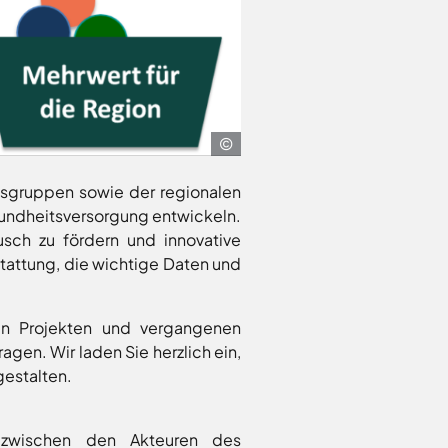
Landkreis
Osnabrück
sgruppen sowie der regionalen
undheitsversorgung entwickeln.
sch zu fördern und innovative
stattung, die wichtige Daten und
len Projekten und vergangenen
agen. Wir laden Sie herzlich ein,
gestalten.
h zwischen den Akteuren des