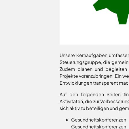
Freitag
8.00
Bad
-
Laer
12.00
Bad
Rothenfelde
Uhr
Samstag
9.30 - 11.30 Uhr
Belm
(nur
Bersenbrück
Zulassungsstelle!)
Bissendorf
Bohmte
Unsere Kernaufgaben umfassen
Außenstellen
Bramsche
der
Steuerungsgruppe, die gemeins
Kreisverwaltung
Dissen
Zudem planen und begleiten w
Fürstenau
Projekte voranzubringen. Ein we
Entwicklungen transparent mac
Karte
Georgsmarienhütte
aufrufen
Glandorf
Auf den folgenden Seiten fi
Hagen
Aktivitäten, die zur Verbesserun
Hasbergen
sich aktiv zu beteiligen und g
Hilter
Gesundheitskonferenzen
Melle
Gesundheitskonferenze