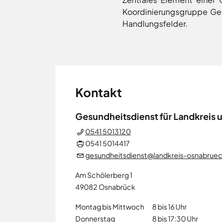
Koordinierungsgruppe Gesu
Handlungsfelder.
Kontakt
Gesundheitsdienst für Landkreis 
0541 5013120
0541 5014417
gesundheitsdienst@landkreis-osnabrue
Am Schölerberg 1
49082
Osnabrück
Montag bis Mittwoch
8 bis 16 Uhr
Donnerstag
8 bis 17:30 Uhr