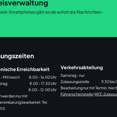
eisverwaltung
ndroid-Smartphones gibt es ab sofort die Nachrichten-
ungszeiten
Verkehrsabteilung
onische Erreichbarkeit
Samstag - nur
 - MIttwoch
8.00 - 16.00 Uhr
Zulassungsstelle
9.30 bis 
stag
8.00 - 17.30 Uhr
Bearbeitung nur mit Termin, hier
8.00 – 12.00 Uhr
Führerscheinstelle
|
KFZ-Zulassu
n werden nur mit
ereinbarung bearbeitet: Tel.
1 0