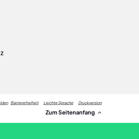
-Z
Fußzeile
elden
Barrierefreiheit
Leichte Sprache
Druckversion
Zum Seitenanfang
Links