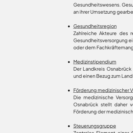
Neuenkirchen
Gesundheitswesens. Gesun
Osnabrück
an ihrer Umsetzung gearbe
Ostercappeln
Wallenhorst
Gesundheitsregion
Zahlreiche Akteure des 
Gesundheitsversorgung ei
oder dem Fachkräftemangel
Medizinstipendium
Der Landkreis Osnabrück 
und einen Bezug zum Land
Förderung medizinischer 
Die medizinische Versorg
Osnabrück stellt daher 
Förderung der medizinisch
Steuerungsgruppe
Zentrales Element einer