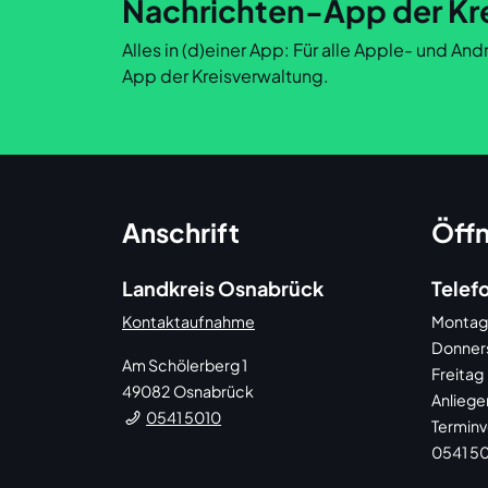
Nachrichten-App der Kr
Alles in (d)einer App: Für alle Apple- und A
App der Kreisverwaltung.
Anschrift
Öffn
Landkreis Osnabrück
Telef
Kontaktaufnahme
Montag
Donner
Am Schölerberg 1
Freitag
49082
Osnabrück
Anliege
0541 5010
Terminv
0541 50