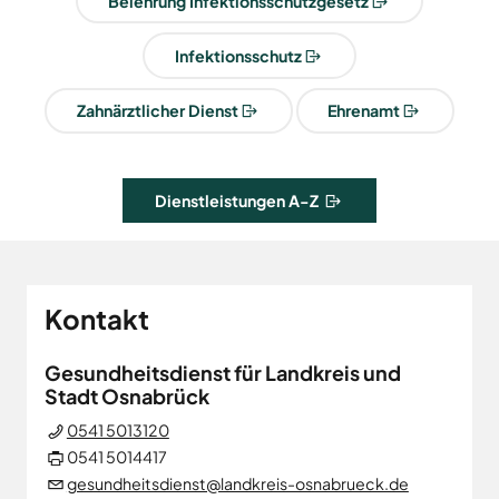
Belehrung Infektionsschutzgesetz
Land
Hagen
Wirtschaftsförderungsgesellschaft
Hasbergen
Infektionsschutz
Osnabrücker
Hilter
Land
Melle
Zahnärztlicher Dienst
Ehrenamt
Neuenkirchen
Osnabrück
Dienstleistungen A-Z
Ostercappeln
Wallenhorst
Kontakt
Gesundheitsdienst für Landkreis und
Stadt Osnabrück
0541 5013120
0541 5014417
gesundheitsdienst@landkreis-osnabrueck.de