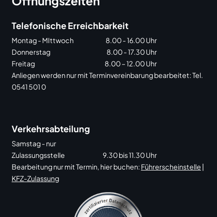
Öffnungszeiten
Telefonische Erreichbarkeit
Montag - MIttwoch
8.00 - 16.00 Uhr
Donnerstag
8.00 - 17.30 Uhr
Freitag
8.00 – 12.00 Uhr
Anliegen werden nur mit Terminvereinbarung bearbeitet: Tel.
0541 501 0
Verkehrsabteilung
Samstag - nur
Zulassungsstelle
9.30 bis 11.30 Uhr
Bearbeitung nur mit Termin, hier buchen:
Führerscheinstelle
|
KFZ-Zulassung