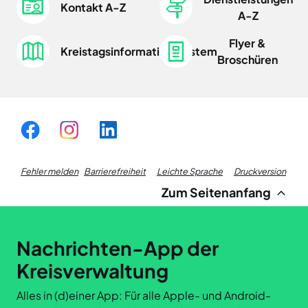
Kontakt A-Z
A-Z
Flyer &
Kreistagsinformationssystem
Broschüren
Fußzeile
Fehler melden
Barrierefreiheit
Leichte Sprache
Druckversion
Zum Seitenanfang
Links
Nachrichten-App der
Kreisverwaltung
Alles in (d)einer App: Für alle Apple- und Android-