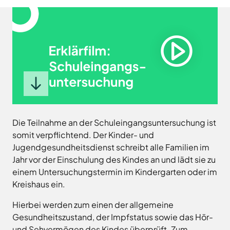
Landkreises
/
Termine
Kreishaus
aus,
Osnabrück
sowie
Osnabrück
um
Gesunde
Veranstaltungen
Am
Stunde
auf
des
e.V.
Schölerberg
die
Landkreises
1
Hafen
jeweilige
direkt
Wittlager
49082
Website
in
Land
Osnabrück
zu
GmbH
Ihr
Kontaktaufnahme
gelangen.
Postfach
0541
Kreismusikschule
Erklärvideo Schuleingangsuntersuchung
Zur
5010
Osnabrück
erhalten.
Die Teilnahme an der Schuleingangsuntersuchung ist
Website
Landschaftsverband
Montag -
8.00
somit verpflichtend. Der Kinder- und
der
Osnabrücker
Mittwoch
-
Jugendgesundheitsdienst schreibt alle Familien im
Land
Zum
Stadt
16.00
Newsletter
Jahr vor der Einschulung des Kindes an und lädt sie zu
Osnabrück
MaßArbeit
anmelden
Uhr
einem Untersuchungstermin im Kindergarten oder im
.
Naturpark
Donnerstag
8.00
Kreishaus ein.
TERRA.vita
-
Naturschutzstiftung
Hierbei werden zum einen der allgemeine
17.30
des
Gesundheitszustand, der Impfstatus sowie das Hör-
Uhr
Landkreises
Artland
und Sehvermögen des Kindes überprüft. Zum
Osnabrück