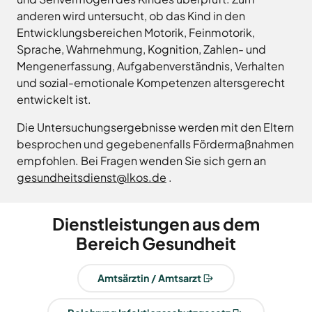
Freitag
8.00
anderen wird untersucht, ob das Kind in den
Bad
Niedersächsische
-
Essen
Landgesellschaft
Entwicklungsbereichen Motorik, Feinmotorik,
12.00
Bad
Sprache, Wahrnehmung, Kognition, Zahlen- und
Osnabrücker
Uhr
Iburg
Land
Mengenerfassung, Aufgabenverständnis, Verhalten
Samstag
9.30 - 11.30 Uhr
Bad
–
und sozial-emotionale Kompetenzen altersgerecht
Laer
(nur
Entwicklungsgesellschaft
entwickelt ist.
Zulassungsstelle!)
Bad
Planungsgesellschaft
Rothenfelde
Nahverkehr
Die Untersuchungsergebnisse werden mit den Eltern
Außenstellen
Osnabrück
Belm
besprochen und gegebenenfalls Fördermaßnahmen
der
Stiftung
Bersenbrück
empfohlen. Bei Fragen wenden Sie sich gern an
Kreisverwaltung
Lauter
Bissendorf
gesundheitsdienst@lkos.de
.
Tourismusgesellschaft
Bohmte
Osnabrücker
Karte
aufrufen
Land
Bramsche
Dienstleistungen aus dem
GmbH
Dissen
Bereich Gesundheit
Verkehrsgesellschaft
Fürstenau
Landkreis
Osnabrück
Georgsmarienhütte
Amtsärztin / Amtsarzt
Volkshochschule
Glandorf
Osnabrücker