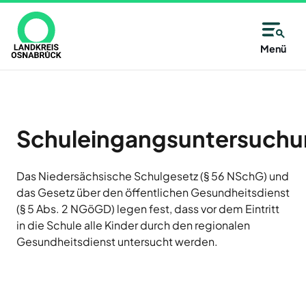
Direkt
zum
Inhalt
Allgemeine
Kreisangehörige
Menü
Immer
Kontaktinformationen
Kommunen
Unsere
gut
Partner
des
Wählen
Unsere
informiert
Alfsee
Landkreises
Sie
Antwort:
AWIGO
–
aus
Schuleingangsuntersuch
Osnabrück
Abfallwirtschaft
auf
alle
Landkreis
der
Osnabrück
14
Das Niedersächsische Schulgesetz (§ 56 NSchG) und
Karte
Baugenossenschaft
das Gesetz über den öffentlichen Gesundheitsdienst
oder
Zutritt
Tage
Landkreis
(§ 5 Abs. 2 NGöGD) legen fest, dass vor dem Eintritt
aus
Osnabrück
nur
neu
eG
in die Schule alle Kinder durch den regionalen
der
mit
Gesundheitsdienst untersucht werden.
Deula
Liste
Jetzt
Freren
eine
Termin
anmelden
FMO
Kommune
und
Flughafen
des
Neuigkeiten,
Münster