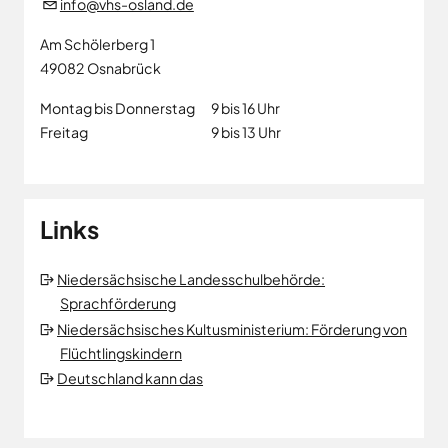
info@vhs-osland.de
Am Schölerberg 1
49082
Osnabrück
Montag bis Donnerstag
9 bis 16 Uhr
Freitag
9 bis 13 Uhr
Links
Niedersächsische Landesschulbehörde:
Sprachförderung
Niedersächsisches Kultusministerium: Förderung von
Flüchtlingskindern
Deutschland kann das