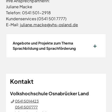
Ihre Ansprechpartnerin:
Land
Hagen
Juliane Macke
Wirtschaftsförderungsgesellschaft
Hasbergen
Telefon: 0541 501-2918
Osnabrücker
Hilter
Land
Kundenservices (0541 501 7777)
Melle
E-Mail:
juliane.macke@vhs-osland.de
Neuenkirchen
Osnabrück
Angebote und Projekte zum Thema
Ostercappeln
Sprachbildung und Sprachförderung
Wallenhorst
Kontakt
Volkshochschule Osnabrücker Land
0541 5014423
0541 5017777