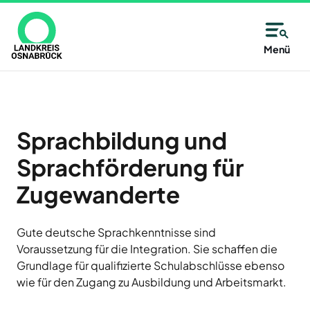
Direkt
zum
Inhalt
Allgemeine
Kreisangehörige
Menü
Immer
Kontaktinformationen
Kommunen
Unsere
gut
Partner
des
Wählen
Unsere
informiert
Alfsee
Landkreises
Sie
Antwort:
AWIGO
–
aus
Sprachbildung und
Osnabrück
Abfallwirtschaft
auf
alle
Landkreis
Sprachförderung für
der
Osnabrück
14
Karte
Zugewanderte
Baugenossenschaft
oder
Zutritt
Tage
Landkreis
aus
Osnabrück
nur
neu
eG
der
Gute deutsche Sprachkenntnisse sind
mit
Deula
Liste
Voraussetzung für die Integration. Sie schaffen die
Jetzt
Freren
eine
Grundlage für qualifizierte Schulabschlüsse ebenso
Termin
anmelden
FMO
Kommune
wie für den Zugang zu Ausbildung und Arbeitsmarkt.
und
Flughafen
des
Neuigkeiten,
Münster