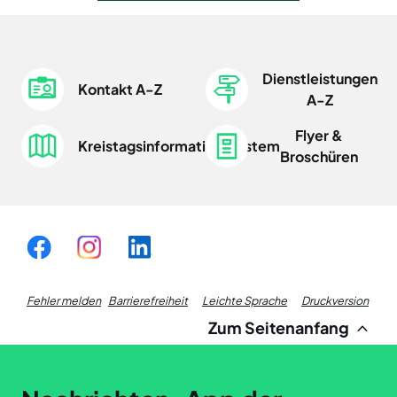
Dienstleistungen
Kontakt A-Z
A-Z
Flyer &
Kreistagsinformationssystem
Broschüren
Fußzeile
Fehler melden
Barrierefreiheit
Leichte Sprache
Druckversion
Zum Seitenanfang
Links