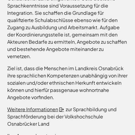
Freitag
8.00
Sprachkenntnisse sind Voraussetzung für die
Bad
Niedersächsische
-
Essen
Integration. Sie schaffen die Grundlage für
Landgesellschaft
12.00
Bad
qualifizierte Schulabschlüsse ebenso wie für den
Osnabrücker
Uhr
Iburg
Zugang zu Ausbildung und Arbeitsmarkt. Aufgabe
Land
Samstag
9.30 - 11.30 Uhr
Bad
–
der Koordinierungsstelle ist, gemeinsam mit den
Laer
(nur
Entwicklungsgesellschaft
Akteuren Bedarfe zu ermitteln, Angebote zu schaffen
Zulassungsstelle!)
Bad
Planungsgesellschaft
und bestehende Angebote miteinander zu
Rothenfelde
Nahverkehr
vernetzen.
Außenstellen
Osnabrück
Belm
der
Stiftung
Bersenbrück
Ziel ist, dass die Menschen im Landkreis Osnabrück
Kreisverwaltung
Lauter
ihre sprachlichen Kompetenzen unabhängig von ihrer
Bissendorf
Tourismusgesellschaft
sozialen und/oder ethnischen Herkunft entwickeln
Bohmte
Osnabrücker
Karte
können und hierfür passgenaue wohnortnahe
aufrufen
Land
Bramsche
Angebote vorfinden.
GmbH
Dissen
Verkehrsgesellschaft
Weitere Informationen
zur Sprachbildung und
Fürstenau
Landkreis
Sprachförderung bei der Volkshochschule
Osnabrück
Georgsmarienhütte
Osnabrücker Land
Volkshochschule
Glandorf
Osnabrücker