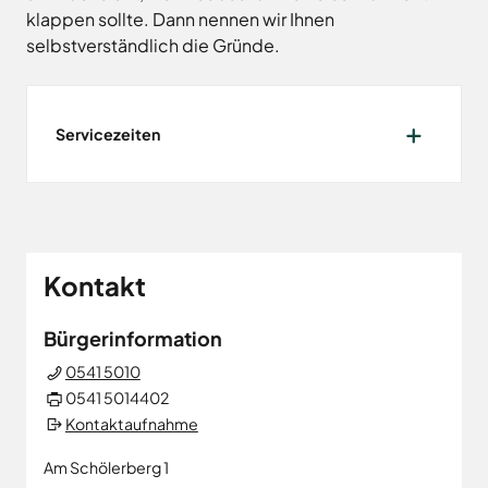
Land
Hagen
klappen sollte. Dann nennen wir Ihnen
Wirtschaftsförderungsgesellschaft
Hasbergen
selbstverständlich die Gründe.
Osnabrücker
Hilter
Land
Melle
Neuenkirchen
Servicezeiten
Osnabrück
Ostercappeln
Wallenhorst
Kontakt
Bürgerinformation
0541 5010
0541 5014402
Kontaktaufnahme
Am Schölerberg 1