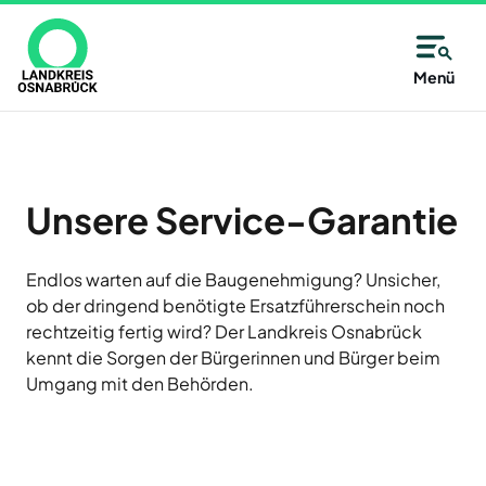
Direkt
zum
Inhalt
Allgemeine
Kreisangehörige
Menü
Immer
Kontaktinformationen
Kommunen
Unsere
gut
Partner
des
Wählen
Unsere
informiert
Alfsee
Landkreises
Sie
Antwort:
AWIGO
–
aus
Unsere Service-Garantie
Osnabrück
Abfallwirtschaft
auf
alle
Landkreis
der
Osnabrück
14
Endlos warten auf die Baugenehmigung? Unsicher,
Karte
Baugenossenschaft
ob der dringend benötigte Ersatzführerschein noch
oder
Zutritt
Tage
Landkreis
rechtzeitig fertig wird? Der Landkreis Osnabrück
aus
Osnabrück
nur
neu
eG
kennt die Sorgen der Bürgerinnen und Bürger beim
der
mit
Umgang mit den Behörden.
Deula
Liste
Jetzt
Freren
eine
Termin
anmelden
FMO
Kommune
und
Flughafen
des
Neuigkeiten,
Münster