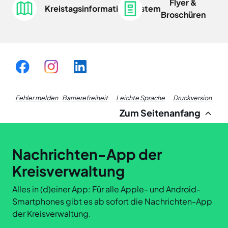
Flyer &
Kreistagsinformationssystem
Broschüren
Fußzeile
Fehler melden
Barrierefreiheit
Leichte Sprache
Druckversion
Zum Seitenanfang
Links
Nachrichten-App der
Kreisverwaltung
Alles in (d)einer App: Für alle Apple- und Android-
Smartphones gibt es ab sofort die Nachrichten-App
der Kreisverwaltung.