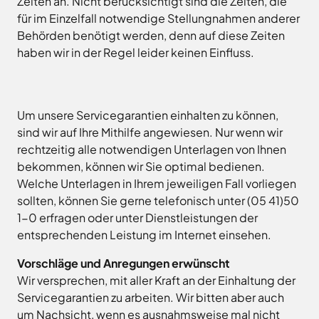
Zeiten an. Nicht berücksichtigt sind die Zeiten, die
Freitag
8.00
Bad
für im Einzelfall notwendige Stellungnahmen anderer
Niedersächsische
-
Essen
Landgesellschaft
Behörden benötigt werden, denn auf diese Zeiten
12.00
Bad
Osnabrücker
haben wir in der Regel leider keinen Einfluss.
Uhr
Iburg
Land
Samstag
9.30 - 11.30 Uhr
Bad
–
Laer
(nur
Entwicklungsgesellschaft
Zulassungsstelle!)
Bad
Planungsgesellschaft
Um unsere Servicegarantien einhalten zu können,
Rothenfelde
Nahverkehr
sind wir auf Ihre Mithilfe angewiesen. Nur wenn wir
Außenstellen
Osnabrück
Belm
rechtzeitig alle notwendigen Unterlagen von Ihnen
der
Stiftung
Bersenbrück
Kreisverwaltung
bekommen, können wir Sie optimal bedienen.
Lauter
Bissendorf
Welche Unterlagen in Ihrem jeweiligen Fall vorliegen
Tourismusgesellschaft
Bohmte
sollten, können Sie gerne telefonisch unter (05 41)50
Osnabrücker
Karte
aufrufen
Land
1-0 erfragen oder unter Dienstleistungen der
Bramsche
GmbH
entsprechenden Leistung im Internet einsehen.
Dissen
Verkehrsgesellschaft
Fürstenau
Vorschläge und Anregungen erwünscht
Landkreis
Osnabrück
Wir versprechen, mit aller Kraft an der Einhaltung der
Georgsmarienhütte
Volkshochschule
Servicegarantien zu arbeiten. Wir bitten aber auch
Glandorf
Osnabrücker
um Nachsicht, wenn es ausnahmsweise mal nicht