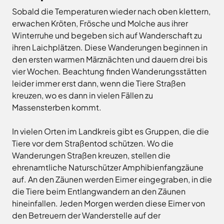
Freitag
8.00
Sobald die Temperaturen wieder nach oben klettern,
Bad
Niedersächsische
-
Essen
Landgesellschaft
erwachen Kröten, Frösche und Molche aus ihrer
12.00
Bad
Winterruhe und begeben sich auf Wanderschaft zu
Osnabrücker
Uhr
Iburg
Land
ihren Laichplätzen. Diese Wanderungen beginnen in
Samstag
9.30 - 11.30 Uhr
Bad
–
den ersten warmen Märznächten und dauern drei bis
Laer
(nur
Entwicklungsgesellschaft
vier Wochen. Beachtung finden Wanderungsstätten
Zulassungsstelle!)
Bad
Planungsgesellschaft
Rothenfelde
leider immer erst dann, wenn die Tiere Straßen
Nahverkehr
kreuzen, wo es dann in vielen Fällen zu
Außenstellen
Osnabrück
Belm
der
Massensterben kommt.
Stiftung
Bersenbrück
Kreisverwaltung
Lauter
Bissendorf
In vielen Orten im Landkreis gibt es Gruppen, die die
Tourismusgesellschaft
Bohmte
Osnabrücker
Tiere vor dem Straßentod schützen. Wo die
Karte
aufrufen
Land
Wanderungen Straßen kreuzen, stellen die
Bramsche
GmbH
ehrenamtliche Naturschützer Amphibienfangzäune
Dissen
Verkehrsgesellschaft
auf. An den Zäunen werden Eimer eingegraben, in die
Fürstenau
Landkreis
die Tiere beim Entlangwandern an den Zäunen
Osnabrück
Georgsmarienhütte
hineinfallen. Jeden Morgen werden diese Eimer von
Volkshochschule
Glandorf
den Betreuern der Wanderstelle auf der
Osnabrücker