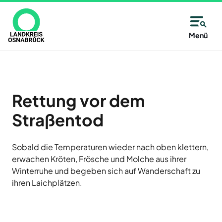
Direkt
zum
Inhalt
Allgemeine
Kreisangehörige
Menü
Immer
Kontaktinformationen
Kommunen
Unsere
gut
Partner
des
Wählen
Unsere
informiert
Alfsee
Landkreises
Sie
Antwort:
AWIGO
–
aus
Rettung vor dem
Osnabrück
Abfallwirtschaft
auf
alle
Landkreis
Straßentod
der
Osnabrück
14
Karte
Baugenossenschaft
oder
Zutritt
Tage
Landkreis
Sobald die Temperaturen wieder nach oben klettern,
aus
Osnabrück
nur
erwachen Kröten, Frösche und Molche aus ihrer
neu
eG
der
Winterruhe und begeben sich auf Wanderschaft zu
mit
Deula
Liste
Jetzt
ihren Laichplätzen.
Freren
eine
Termin
anmelden
FMO
Kommune
und
Flughafen
des
Neuigkeiten,
Münster