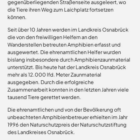
Land
gegenüberliegenden Straßenseite ausgeleert, wo
Hagen
die Tiere ihren Weg zum Laichplatz fortsetzen
Wirtschaftsförderungsgesellschaft
Hasbergen
Osnabrücker
können.
Hilter
Land
Seit über 10 Jahren werden im Landkreis Osnabrück
Melle
die von den freiwilligen Helfern an den
Neuenkirchen
Wanderstellen betreuten Amphibien erfasst und
Osnabrück
ausgewertet. Die ehrenamtlichen Helfer wurden
Ostercappeln
bislang insbesondere durch Amphibienzaunmaterial
Wallenhorst
unterstützt. Bis heute hat der Landkreis Osnabrück
mehr als 12.000 lfd. Meter Zaunmaterial
ausgegeben. Durch die erfolgreiche
Zusammenarbeit konnten in den letzten Jahren viele
tausend Tiere gerettet werden.
Die ehrenamtlichen und von der Bevölkerung oft
unbeachteten Amphibienbetreuer erhielten im Jahr
1996 den Naturschutzpreis der Naturschutzstiftung
des Landkreises Osnabrück.