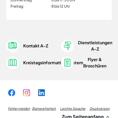
Freitag
8 bis 12 Uhr
Dienstleistungen
Kontakt A-Z
A-Z
Flyer &
Kreistagsinformationssystem
Broschüren
Fußzeile
Fehler melden
Barrierefreiheit
Leichte Sprache
Druckversion
Zum Seitenanfang