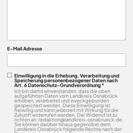
Landkreises
/
Termine
Kreishaus
aus,
Osnabrück
sowie
Osnabrück
um
Gesunde
Veranstaltungen
Am
Stunde
auf
des
e.V.
Schölerberg
die
Landkreises
1
Hafen
jeweilige
direkt
Wittlager
49082
Website
in
Land
E-Mail Adresse
Osnabrück
zu
GmbH
Ihr
Kontaktaufnahme
gelangen.
Postfach
0541
Kreismusikschule
Zur
5010
Osnabrück
erhalten.
Website
Landschaftsverband
Einwilligung in die Erhebung, Verarbeitung und
Montag -
8.00
der
Speicherung personenbezogener Daten nach
Osnabrücker
Mittwoch
-
Art. 6 Datenschutz-Grundverordnung *
Land
Zum
Stadt
Ich bin damit einverstanden, dass die oben
16.00
Newsletter
Osnabrück
MaßArbeit
aufgeführten Daten vom Landkreis Osnabrück
anmelden
Uhr
erhoben, verarbeitet und zweckgebunden
.
Naturpark
gespeichert werden. Diese Einwilligung ist
Donnerstag
8.00
TERRA.vita
freiwillig und kann jederzeit mit Wirkung für die
-
Zukunft widerrufen werden. Der Widerruf ist zu
Naturschutzstiftung
richten an: redaktion@landkreis-osnabrueck.de.
17.30
des
Sie können darüber hinaus gegenüber dem
Uhr
Landkreises
Landkreis Osnabrück folgende Rechte nach der
Artland
Osnabrück