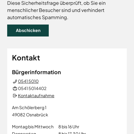
Land
Hagen
Diese Sicherheitsfrage überprüft, ob Sie ein
menschlicher Besucher sind und verhindert
Wirtschaftsförderungsgesellschaft
Hasbergen
Osnabrücker
automatisches Spamming.
Hilter
Land
Melle
Neuenkirchen
Osnabrück
Ostercappeln
Kontakt
Wallenhorst
Bürgerinformation
0541 5010
0541 5014402
Kontaktaufnahme
Am Schölerberg 1
49082
Osnabrück
Montag bis Mittwoch
8 bis 16 Uhr
Donnerstag
8 bis 17.30 Uhr