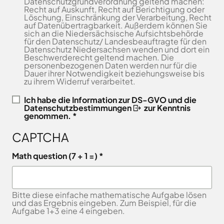
Datenschutzgrundverordnung geltend machen:
Freitag
8.00
Recht auf Auskunft, Recht auf Berichtigung oder
Bad
Niedersächsische
-
Löschung, Einschränkung der Verarbeitung, Recht
Essen
Landgesellschaft
auf Datenübertragbarkeit. Außerdem können Sie
12.00
Bad
sich an die Niedersächsische Aufsichtsbehörde
Osnabrücker
Uhr
Iburg
für den Datenschutz/ Landesbeauftragte für den
Land
Datenschutz Niedersachsen wenden und dort ein
Samstag
9.30 - 11.30 Uhr
Bad
–
Beschwerderecht geltend machen. Die
Laer
(nur
Entwicklungsgesellschaft
personenbezogenen Daten werden nur für die
Dauer ihrer Notwendigkeit beziehungsweise bis
Zulassungsstelle!)
Bad
Planungsgesellschaft
zu ihrem Widerruf verarbeitet.
Rothenfelde
Nahverkehr
Außenstellen
Osnabrück
Belm
Ich habe die
Information zur DS-GVO und die
der
Datenschutzbestimmungen
zur Kenntnis
Stiftung
Bersenbrück
genommen. *
Kreisverwaltung
Lauter
Bissendorf
Tourismusgesellschaft
CAPTCHA
Bohmte
Osnabrücker
Karte
aufrufen
Land
Bramsche
Math question (7 + 1 =)
GmbH
Dissen
Verkehrsgesellschaft
Fürstenau
Landkreis
Bitte diese einfache mathematische Aufgabe lösen
Osnabrück
Georgsmarienhütte
und das Ergebnis eingeben. Zum Beispiel, für die
Volkshochschule
Aufgabe 1+3 eine 4 eingeben.
Glandorf
Osnabrücker