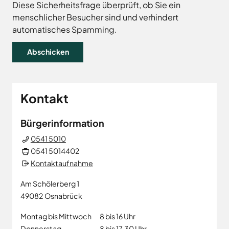
Land
Hagen
Diese Sicherheitsfrage überprüft, ob Sie ein
menschlicher Besucher sind und verhindert
Wirtschaftsförderungsgesellschaft
Hasbergen
Osnabrücker
automatisches Spamming.
Hilter
Land
Melle
Neuenkirchen
Osnabrück
Ostercappeln
Kontakt
Wallenhorst
Bürgerinformation
0541 5010
0541 5014402
Kontaktaufnahme
Am Schölerberg 1
49082
Osnabrück
Montag bis Mittwoch
8 bis 16 Uhr
Donnerstag
8 bis 17.30 Uhr