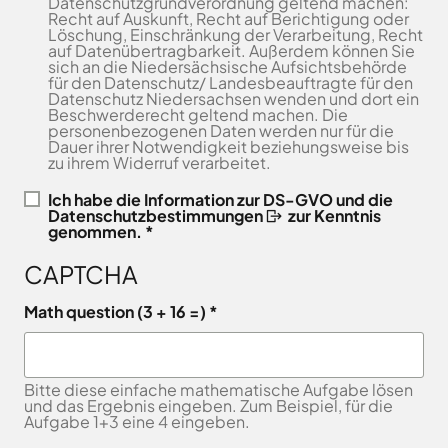
Datenschutzgrundverordnung geltend machen:
Freitag
8.00
Recht auf Auskunft, Recht auf Berichtigung oder
Bad
Niedersächsische
-
Löschung, Einschränkung der Verarbeitung, Recht
Essen
Landgesellschaft
auf Datenübertragbarkeit. Außerdem können Sie
12.00
Bad
sich an die Niedersächsische Aufsichtsbehörde
Osnabrücker
Uhr
Iburg
für den Datenschutz/ Landesbeauftragte für den
Land
Datenschutz Niedersachsen wenden und dort ein
Samstag
9.30 - 11.30 Uhr
Bad
–
Beschwerderecht geltend machen. Die
Laer
(nur
Entwicklungsgesellschaft
personenbezogenen Daten werden nur für die
Dauer ihrer Notwendigkeit beziehungsweise bis
Zulassungsstelle!)
Bad
Planungsgesellschaft
zu ihrem Widerruf verarbeitet.
Rothenfelde
Nahverkehr
Außenstellen
Osnabrück
Belm
Ich habe die
Information zur DS-GVO und die
der
Datenschutzbestimmungen
zur Kenntnis
Stiftung
Bersenbrück
genommen. *
Kreisverwaltung
Lauter
Bissendorf
Tourismusgesellschaft
CAPTCHA
Bohmte
Osnabrücker
Karte
aufrufen
Land
Bramsche
Math question (3 + 16 =)
GmbH
Dissen
Verkehrsgesellschaft
Fürstenau
Landkreis
Bitte diese einfache mathematische Aufgabe lösen
Osnabrück
Georgsmarienhütte
und das Ergebnis eingeben. Zum Beispiel, für die
Volkshochschule
Aufgabe 1+3 eine 4 eingeben.
Glandorf
Osnabrücker