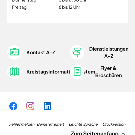
Freitag
8 bis 12 Uhr
Dienstleistungen
Kontakt A-Z
A-Z
Flyer &
Kreistagsinformationssystem
Broschüren
Fußzeile
Fehler melden
Barrierefreiheit
Leichte Sprache
Druckversion
Zum Seitenanfang