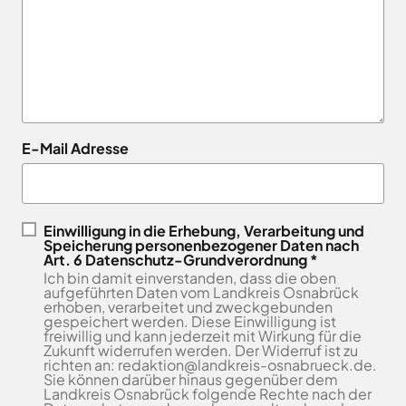
Landkreises
/
Termine
Kreishaus
aus,
Osnabrück
sowie
Osnabrück
um
Gesunde
Veranstaltungen
Am
Stunde
auf
des
e.V.
Schölerberg
die
Landkreises
1
Hafen
jeweilige
direkt
Wittlager
49082
Website
in
Land
E-Mail Adresse
Osnabrück
zu
GmbH
Ihr
Kontaktaufnahme
gelangen.
Postfach
0541
Kreismusikschule
Zur
5010
Osnabrück
erhalten.
Website
Landschaftsverband
Einwilligung in die Erhebung, Verarbeitung und
Montag -
8.00
der
Speicherung personenbezogener Daten nach
Osnabrücker
Mittwoch
-
Art. 6 Datenschutz-Grundverordnung *
Land
Zum
Stadt
Ich bin damit einverstanden, dass die oben
16.00
Newsletter
Osnabrück
MaßArbeit
aufgeführten Daten vom Landkreis Osnabrück
anmelden
Uhr
erhoben, verarbeitet und zweckgebunden
.
Naturpark
gespeichert werden. Diese Einwilligung ist
Donnerstag
8.00
TERRA.vita
freiwillig und kann jederzeit mit Wirkung für die
-
Zukunft widerrufen werden. Der Widerruf ist zu
Naturschutzstiftung
richten an: redaktion@landkreis-osnabrueck.de.
17.30
des
Sie können darüber hinaus gegenüber dem
Uhr
Landkreises
Landkreis Osnabrück folgende Rechte nach der
Artland
Osnabrück