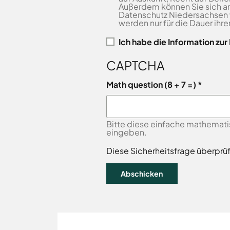
Freitag
8.00
Außerdem können Sie sich an
Bad
-
Datenschutz Niedersachsen
Laer
werden nur für die Dauer ihr
12.00
Bad
Rothenfelde
Uhr
Ich habe die
Information zu
Samstag
9.30 - 11.30 Uhr
Belm
CAPTCHA
(nur
Bersenbrück
Zulassungsstelle!)
Bissendorf
Math question (8 + 7 =)
Bohmte
Außenstellen
Bramsche
der
Kreisverwaltung
Dissen
Bitte diese einfache mathemati
eingeben.
Fürstenau
Karte
Georgsmarienhütte
Diese Sicherheitsfrage überprü
aufrufen
Glandorf
Hagen
Hasbergen
Hilter
Melle