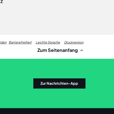
-Z
Fußzeile
elden
Barrierefreiheit
Leichte Sprache
Druckversion
Zum Seitenanfang
Links
Zur Nachrichten-App