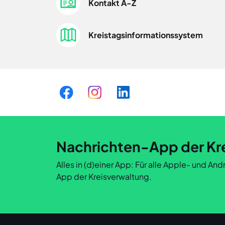
Kontakt A-Z
Kreistagsinformationssystem
Nachrichten-App der Kr
Alles in (d)einer App: Für alle Apple- und A
App der Kreisverwaltung.