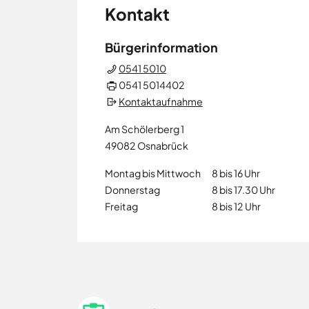
Neuenkirchen
Kontakt
Osnabrück
Ostercappeln
Bürgerinformation
Wallenhorst
0541 5010
0541 5014402
Kontaktaufnahme
Am Schölerberg 1
49082
Osnabrück
Montag bis Mittwoch
8 bis 16 Uhr
Donnerstag
8 bis 17.30 Uhr
Freitag
8 bis 12 Uhr