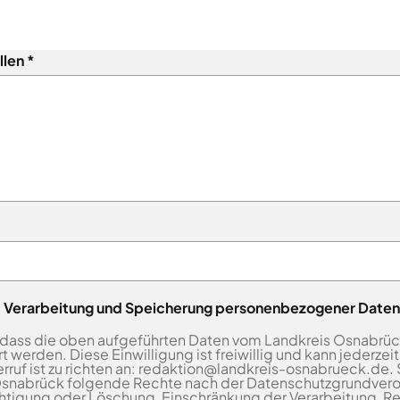
llen
ng, Verarbeitung und Speicherung personenbezogener Daten
, dass die oben aufgeführten Daten vom Landkreis Osnabrüc
rden. Diese Einwilligung ist freiwillig und kann jederzeit 
ruf ist zu richten an: redaktion@landkreis-osnabrueck.de. 
snabrück folgende Rechte nach der Datenschutzgrundver
chtigung oder Löschung, Einschränkung der Verarbeitung, R