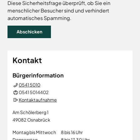
Land
Hagen
Diese Sicherheitsfrage überprüft, ob Sie ein
menschlicher Besucher sind und verhindert
Wirtschaftsförderungsgesellschaft
Hasbergen
Osnabrücker
automatisches Spamming.
Hilter
Land
Melle
Neuenkirchen
Osnabrück
Ostercappeln
Kontakt
Wallenhorst
Bürgerinformation
0541 5010
0541 5014402
Kontaktaufnahme
Am Schölerberg 1
49082
Osnabrück
Montag bis Mittwoch
8 bis 16 Uhr
Donnerstag
8 bis 17.30 Uhr