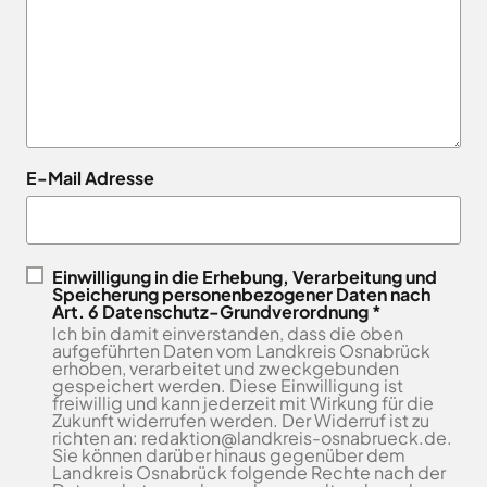
Landkreises
/
Termine
Kreishaus
aus,
Osnabrück
sowie
Osnabrück
um
Gesunde
Veranstaltungen
Am
Stunde
auf
des
e.V.
Schölerberg
die
Landkreises
1
Hafen
jeweilige
direkt
Wittlager
49082
Website
in
Land
E-Mail Adresse
Osnabrück
zu
GmbH
Ihr
Kontaktaufnahme
gelangen.
Postfach
0541
Kreismusikschule
Zur
5010
Osnabrück
erhalten.
Website
Landschaftsverband
Einwilligung in die Erhebung, Verarbeitung und
Montag -
8.00
der
Speicherung personenbezogener Daten nach
Osnabrücker
Mittwoch
-
Art. 6 Datenschutz-Grundverordnung *
Land
Zum
Stadt
Ich bin damit einverstanden, dass die oben
16.00
Newsletter
Osnabrück
MaßArbeit
aufgeführten Daten vom Landkreis Osnabrück
anmelden
Uhr
erhoben, verarbeitet und zweckgebunden
.
Naturpark
gespeichert werden. Diese Einwilligung ist
Donnerstag
8.00
TERRA.vita
freiwillig und kann jederzeit mit Wirkung für die
-
Zukunft widerrufen werden. Der Widerruf ist zu
Naturschutzstiftung
richten an: redaktion@landkreis-osnabrueck.de.
17.30
des
Sie können darüber hinaus gegenüber dem
Uhr
Landkreises
Landkreis Osnabrück folgende Rechte nach der
Artland
Osnabrück