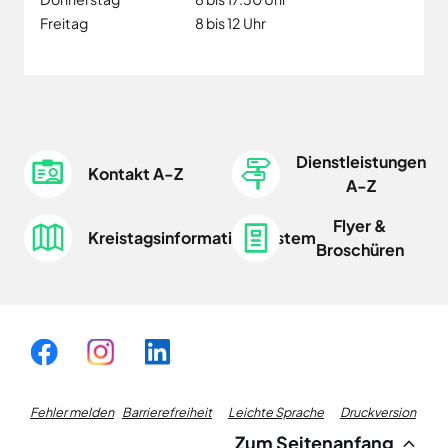
Freitag
8 bis 12 Uhr
Dienstleistungen
Kontakt A-Z
A-Z
Flyer &
Kreistagsinformationssystem
Broschüren
Fußzeile
Fehler melden
Barrierefreiheit
Leichte Sprache
Druckversion
Zum Seitenanfang