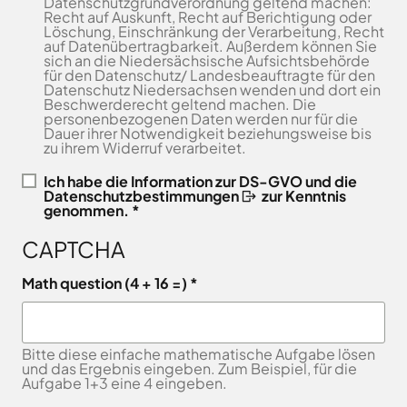
Datenschutzgrundverordnung geltend machen:
Freitag
8.00
Recht auf Auskunft, Recht auf Berichtigung oder
Bad
Niedersächsische
-
Löschung, Einschränkung der Verarbeitung, Recht
Essen
Landgesellschaft
auf Datenübertragbarkeit. Außerdem können Sie
12.00
Bad
sich an die Niedersächsische Aufsichtsbehörde
Osnabrücker
Uhr
Iburg
für den Datenschutz/ Landesbeauftragte für den
Land
Datenschutz Niedersachsen wenden und dort ein
Samstag
9.30 - 11.30 Uhr
Bad
–
Beschwerderecht geltend machen. Die
Laer
(nur
Entwicklungsgesellschaft
personenbezogenen Daten werden nur für die
Dauer ihrer Notwendigkeit beziehungsweise bis
Zulassungsstelle!)
Bad
Planungsgesellschaft
zu ihrem Widerruf verarbeitet.
Rothenfelde
Nahverkehr
Außenstellen
Osnabrück
Belm
Ich habe die
Information zur DS-GVO und die
der
Datenschutzbestimmungen
zur Kenntnis
Stiftung
Bersenbrück
genommen. *
Kreisverwaltung
Lauter
Bissendorf
Tourismusgesellschaft
CAPTCHA
Bohmte
Osnabrücker
Karte
aufrufen
Land
Bramsche
Math question (4 + 16 =)
GmbH
Dissen
Verkehrsgesellschaft
Fürstenau
Landkreis
Bitte diese einfache mathematische Aufgabe lösen
Osnabrück
Georgsmarienhütte
und das Ergebnis eingeben. Zum Beispiel, für die
Volkshochschule
Aufgabe 1+3 eine 4 eingeben.
Glandorf
Osnabrücker