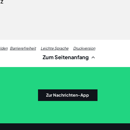
-Z
Fußzeile
elden
Barrierefreiheit
Leichte Sprache
Druckversion
Zum Seitenanfang
Links
Zur Nachrichten-App