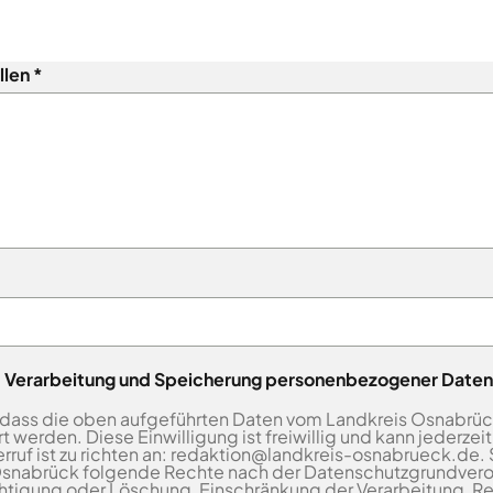
llen
ng, Verarbeitung und Speicherung personenbezogener Daten
, dass die oben aufgeführten Daten vom Landkreis Osnabrüc
rden. Diese Einwilligung ist freiwillig und kann jederzeit 
ruf ist zu richten an: redaktion@landkreis-osnabrueck.de. 
snabrück folgende Rechte nach der Datenschutzgrundver
chtigung oder Löschung, Einschränkung der Verarbeitung, R