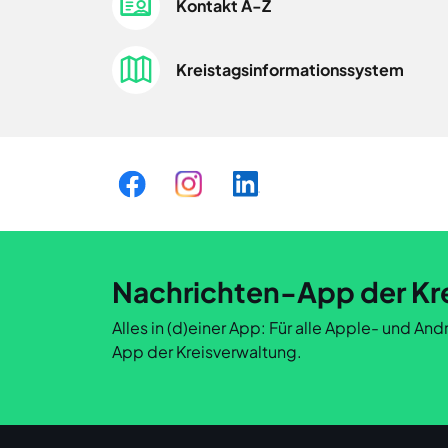
Kontakt A-Z
Kreistagsinformationssystem
Nachrichten-App der Kr
Alles in (d)einer App: Für alle Apple- und A
App der Kreisverwaltung.