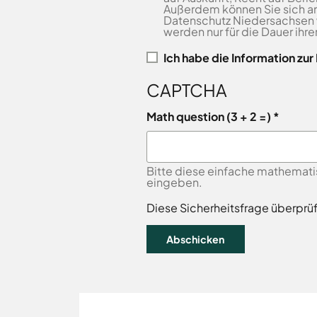
Freitag
8.00
Außerdem können Sie sich an
Bad
-
Datenschutz Niedersachsen
Laer
werden nur für die Dauer ihr
12.00
Bad
Rothenfelde
Uhr
Ich habe die
Information zu
Samstag
9.30 - 11.30 Uhr
Belm
CAPTCHA
(nur
Bersenbrück
Zulassungsstelle!)
Bissendorf
Math question (3 + 2 =)
Bohmte
Außenstellen
Bramsche
der
Kreisverwaltung
Dissen
Bitte diese einfache mathemati
eingeben.
Fürstenau
Karte
Georgsmarienhütte
Diese Sicherheitsfrage überprü
aufrufen
Glandorf
Hagen
Hasbergen
Hilter
Melle