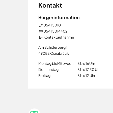
Neuenkirchen
Kontakt
Osnabrück
Ostercappeln
Bürgerinformation
Wallenhorst
0541 5010
0541 5014402
Kontaktaufnahme
Am Schölerberg 1
49082
Osnabrück
Montag bis Mittwoch
8 bis 16 Uhr
Donnerstag
8 bis 17.30 Uhr
Freitag
8 bis 12 Uhr