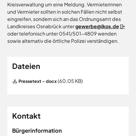
Land
Hagen
Kreisverwaltung um eine Meldung. Vermieterinnen
Wirtschaftsförderungsgesellschaft
Hasbergen
und Vermieter sollten in solchen Fällen nicht selbst
Osnabrücker
eingreifen, sondern sich an das Ordnungsamt des
Hilter
Land
Landkreises Osnabrück unter
gewerbe@lkos.de
Melle
oder telefonisch unter 0541/501-4809 wenden
Neuenkirchen
sowie alternativ die örtliche Polizei verständigen.
Osnabrück
Ostercappeln
Wallenhorst
Dateien
File
(60.05 KB)
Pressetext - docx
Kontakt
Bürgerinformation