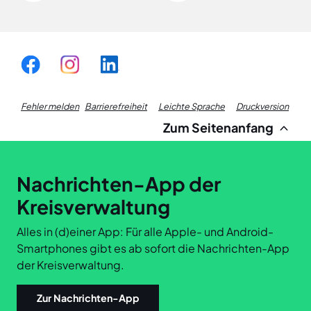
Fußzeile
Fehler melden
Barrierefreiheit
Leichte Sprache
Druckversion
Zum Seitenanfang
Links
Nachrichten-App der
Kreisverwaltung
Alles in (d)einer App: Für alle Apple- und Android-
Smartphones gibt es ab sofort die Nachrichten-App
der Kreisverwaltung.
Zur Nachrichten-App