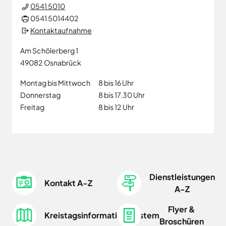
0541 5010
0541 5014402
Kontaktaufnahme
Am Schölerberg 1
49082
Osnabrück
Montag bis Mittwoch
8 bis 16 Uhr
Donnerstag
8 bis 17.30 Uhr
Freitag
8 bis 12 Uhr
Dienstleistungen
Kontakt A-Z
A-Z
Flyer &
Kreistagsinformationssystem
Broschüren