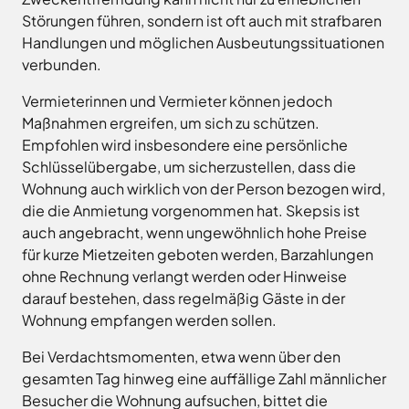
Freitag
8.00
Störungen führen, sondern ist oft auch mit strafbaren
Bad
Niedersächsische
-
Essen
Landgesellschaft
Handlungen und möglichen Ausbeutungssituationen
12.00
Bad
verbunden.
Osnabrücker
Uhr
Iburg
Land
Samstag
9.30 - 11.30 Uhr
Bad
Vermieterinnen und Vermieter können jedoch
–
Laer
(nur
Entwicklungsgesellschaft
Maßnahmen ergreifen, um sich zu schützen.
Zulassungsstelle!)
Bad
Planungsgesellschaft
Empfohlen wird insbesondere eine persönliche
Rothenfelde
Nahverkehr
Schlüsselübergabe, um sicherzustellen, dass die
Außenstellen
Osnabrück
Belm
Wohnung auch wirklich von der Person bezogen wird,
der
Stiftung
Bersenbrück
die die Anmietung vorgenommen hat. Skepsis ist
Kreisverwaltung
Lauter
Bissendorf
auch angebracht, wenn ungewöhnlich hohe Preise
Tourismusgesellschaft
für kurze Mietzeiten geboten werden, Barzahlungen
Bohmte
Osnabrücker
Karte
ohne Rechnung verlangt werden oder Hinweise
aufrufen
Land
Bramsche
GmbH
darauf bestehen, dass regelmäßig Gäste in der
Dissen
Wohnung empfangen werden sollen.
Verkehrsgesellschaft
Fürstenau
Landkreis
Osnabrück
Bei Verdachtsmomenten, etwa wenn über den
Georgsmarienhütte
gesamten Tag hinweg eine auffällige Zahl männlicher
Volkshochschule
Glandorf
Osnabrücker
Besucher die Wohnung aufsuchen, bittet die