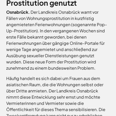
Prostitution genutzt
Landkreises
/
Termine
Kreishaus
aus,
Osnabrück
sowie
Osnabrück
Osnabrück.
Der Landkreis Osnabrück warnt vor
um
Gesunde
Veranstaltungen
Fällen von Wohnungsprostitution in kurzfristig
Am
Stunde
auf
des
angemieteten Ferienwohnungen (sogenannte Pop-
e.V.
Schölerberg
die
Landkreises
Up-Prostitution). In den vergangenen Wochen sind
1
Hafen
jeweilige
direkt
Wittlager
erste Fälle bekannt geworden, bei denen
49082
Website
in
Land
Ferienwohnungen über gängige Online-Portale für
Osnabrück
zu
GmbH
Ihr
Kontaktaufnahme
wenige Tage angemietet und anschließend zur
gelangen.
Postfach
0541
Kreismusikschule
Ausübung sexueller Dienstleistungen genutzt
Zur
5010
Osnabrück
erhalten.
wurden. Diese neue Form der Prostitution wird
Website
Landschaftsverband
Montag -
8.00
zunehmend zu einem bundesweiten Problem.
der
Osnabrücker
Mittwoch
-
Land
Zum
Stadt
Häufig handelt es sich dabei um Frauen aus dem
16.00
Newsletter
Osnabrück
MaßArbeit
anmelden
asiatischen Raum, die die Wohnungen selbst oder
Uhr
.
Naturpark
über Dritte anmieten. Der Landkreis Osnabrück
Donnerstag
8.00
TERRA.vita
nimmt diese Entwicklung sehr ernst und möchte
-
Naturschutzstiftung
Vermieterinnen und Vermieter sowie die
17.30
des
Öffentlichkeit für dieses Thema sensibilisieren. Die
Uhr
Landkreises
Artland
Zweckentfremdung kann nicht nur zu erheblichen
Osnabrück