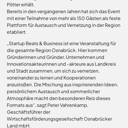
Land
Hagen
Pötter erhält.
Wirtschaftsförderungsgesellschaft
Hasbergen
Bereits in den vergangenen Jahren hat sich das Event
Osnabrücker
mit einer Teilnahme von mehr als 150 Gästen als feste
Hilter
Land
Plattform für Austausch und Vernetzung in der Region
Melle
etabliert.
Neuenkirchen
„Startup Beats & Business ist eine Veranstaltung für
Osnabrück
die gesamte Region Osnabrück. Hier kommen
Ostercappeln
Gründerinnen und Gründer, Unternehmen und
Wallenhorst
Innovationsakteurinnen und -akteure aus Landkreis
und Stadt zusammen, um sich zu vernetzen,
voneinander zu lernen und Kooperationen
anzustoßen. Die Mischung aus inspirierenden Ideen,
persönlichem Austausch und sommerlicher
Atmosphäre macht den besonderen Reiz dieses
Formats aus“, sagt Peter Vahrenkamp,
Geschäftsführer der
Wirtschaftsförderungsgesellschaft Osnabrücker
Land mbH.