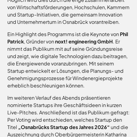
Freitag
8.00
Bad
von Wirtschaftsförderungen, Hochschulen, Kammern
Niedersächsische
-
Essen
Landgesellschaft
und Startup-Initiativen, die gemeinsam Innovation
12.00
Bad
und Unternehmertum in Osnabrück vorantreiben.
Osnabrücker
Uhr
Iburg
Land
Samstag
9.30 - 11.30 Uhr
Bad
–
Ein Highlight des Programms ist die Keynote von
Phil
Laer
(nur
Entwicklungsgesellschaft
Patrick
, Gründer von
noxt! engineering GmbH
. Er
Zulassungsstelle!)
Bad
Planungsgesellschaft
nimmt das Publikum mit auf seine Gründungsreise
Rothenfelde
Nahverkehr
und zeigt, wie digitale Technologien dazu beitragen,
Außenstellen
Osnabrück
Belm
die Energiewende voranzubringen. Mit seinem
der
Stiftung
Bersenbrück
Startup entwickelt er Lösungen, die Planungs- und
Kreisverwaltung
Lauter
Bissendorf
Genehmigungsprozesse für Windenergieprojekte
Tourismusgesellschaft
erheblich beschleunigen können.
Bohmte
Osnabrücker
Karte
aufrufen
Land
Bramsche
Im weiteren Verlauf des Abends präsentieren
GmbH
Dissen
nominierte Startups ihre Geschäftsideen in kurzen
Verkehrsgesellschaft
Live-Pitches. Anschließend ist das Publikum gefragt:
Fürstenau
Landkreis
Osnabrück
Per Voting wird entschieden, welches Startup den
Georgsmarienhütte
Titel
„Osnabrücks Startup des Jahres 2026“
und die
Volkshochschule
Glandorf
Osnabrücker
Auszeichnung durch Oberbürgermeisterin Katharina