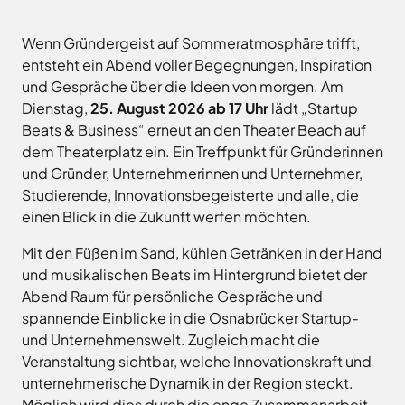
Landkreises
/
Termine
Kreishaus
aus,
Osnabrück
sowie
Osnabrück
Wenn Gründergeist auf Sommeratmosphäre trifft,
um
Gesunde
Veranstaltungen
entsteht ein Abend voller Begegnungen, Inspiration
Am
Stunde
auf
des
e.V.
und Gespräche über die Ideen von morgen. Am
Schölerberg
die
Landkreises
Dienstag,
25. August 2026 ab 17 Uhr
lädt „Startup
1
Hafen
jeweilige
direkt
Wittlager
Beats & Business“ erneut an den Theater Beach auf
49082
Website
in
Land
dem Theaterplatz ein. Ein Treffpunkt für Gründerinnen
Osnabrück
zu
GmbH
Ihr
Kontaktaufnahme
und Gründer, Unternehmerinnen und Unternehmer,
gelangen.
Postfach
0541
Kreismusikschule
Studierende, Innovationsbegeisterte und alle, die
Zur
5010
Osnabrück
erhalten.
einen Blick in die Zukunft werfen möchten.
Website
Landschaftsverband
Montag -
8.00
der
Osnabrücker
Mit den Füßen im Sand, kühlen Getränken in der Hand
Mittwoch
-
Land
Zum
Stadt
und musikalischen Beats im Hintergrund bietet der
16.00
Newsletter
Osnabrück
MaßArbeit
anmelden
Abend Raum für persönliche Gespräche und
Uhr
.
Naturpark
spannende Einblicke in die Osnabrücker Startup-
Donnerstag
8.00
TERRA.vita
und Unternehmenswelt. Zugleich macht die
-
Naturschutzstiftung
Veranstaltung sichtbar, welche Innovationskraft und
17.30
des
unternehmerische Dynamik in der Region steckt.
Uhr
Landkreises
Artland
Osnabrück
Möglich wird dies durch die enge Zusammenarbeit