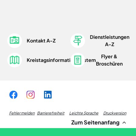
Dienstleistungen
Kontakt A-Z
A-Z
Flyer &
Kreistagsinformationssystem
Broschüren
Fußzeile
Fehler melden
Barrierefreiheit
Leichte Sprache
Druckversion
Zum Seitenanfang
Links