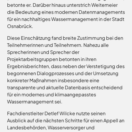
Land
Hagen
betonte er. Darüber hinaus unterstrich Weitemeier
Wirtschaftsförderungsgesellschaft
Hasbergen
die Bedeutung eines modernen Datenmanagements
Osnabrücker
für ein nachhaltiges Wassermanagement in der Stadt
Hilter
Land
Osnabrück.
Melle
Neuenkirchen
Diese Einschätzung fand breite Zustimmung bei den
Teilnehmerinnen und Teilnehmern. Nahezu alle
Osnabrück
Sprecherinnen und Sprecher der
Ostercappeln
Projektarbeitsgruppen betonten in ihren
Wallenhorst
Ergebnisberichten, dass neben der Verstetigung des
begonnenen Dialogprozesses und der Umsetzung
konkreter Maßnahmen insbesondere eine
transparente und aktuelle Datenbasis entscheidend
für ein modernes und klimaangepasstes
Wassermanagement sei.
Fachdienstleiter Detlef Wilcke nutzte seinen
Ausblick auf die nächsten Schritte für einen Appell an
Landesbehörden, Wasserversorger und