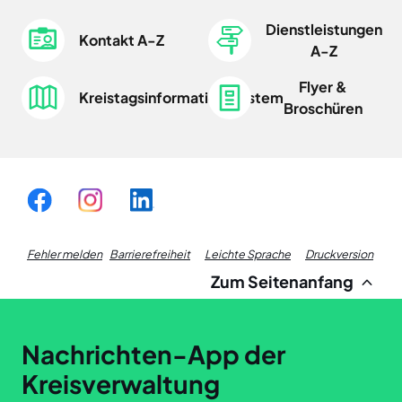
Dienstleistungen
Kontakt A-Z
A-Z
Flyer &
Kreistagsinformationssystem
Broschüren
Fußzeile
Fehler melden
Barrierefreiheit
Leichte Sprache
Druckversion
Zum Seitenanfang
Links
Nachrichten-App der
Kreisverwaltung