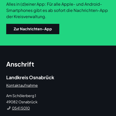
Alles in (d)einer App: Für alle Apple- und Android-
Smartphones gibt es ab sofort die Nachrichten-App
der Kreisverwaltung.
Zur Nachrichten-App
Anschrift
Landkreis Osnabrück
Kontaktaufnahme
Am Schölerberg 1
49082
Osnabrück
0541 5010