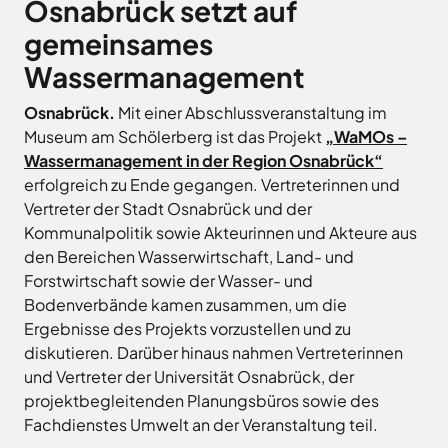
Osnabrück setzt auf
Landkreises
/
Termine
Kreishaus
aus,
Osnabrück
sowie
gemeinsames
Osnabrück
um
Gesunde
Veranstaltungen
Wassermanagement
Am
Stunde
auf
des
e.V.
Schölerberg
die
Landkreises
Osnabrück.
Mit einer Abschlussveranstaltung im
1
Hafen
jeweilige
direkt
Museum am Schölerberg ist das Projekt
„WaMOs –
Wittlager
49082
Website
in
Wassermanagement in der Region Osnabrück“
Land
Osnabrück
zu
GmbH
Ihr
erfolgreich zu Ende gegangen. Vertreterinnen und
Kontaktaufnahme
gelangen.
Postfach
0541
Kreismusikschule
Vertreter der Stadt Osnabrück und der
Zur
5010
Osnabrück
erhalten.
Kommunalpolitik sowie Akteurinnen und Akteure aus
Website
Landschaftsverband
den Bereichen Wasserwirtschaft, Land- und
Montag -
8.00
der
Osnabrücker
Forstwirtschaft sowie der Wasser- und
Mittwoch
-
Land
Zum
Stadt
Bodenverbände kamen zusammen, um die
16.00
Newsletter
Osnabrück
MaßArbeit
anmelden
Ergebnisse des Projekts vorzustellen und zu
Uhr
.
Naturpark
diskutieren. Darüber hinaus nahmen Vertreterinnen
Donnerstag
8.00
TERRA.vita
und Vertreter der Universität Osnabrück, der
-
Naturschutzstiftung
projektbegleitenden Planungsbüros sowie des
17.30
des
Fachdienstes Umwelt an der Veranstaltung teil.
Uhr
Landkreises
Artland
Osnabrück