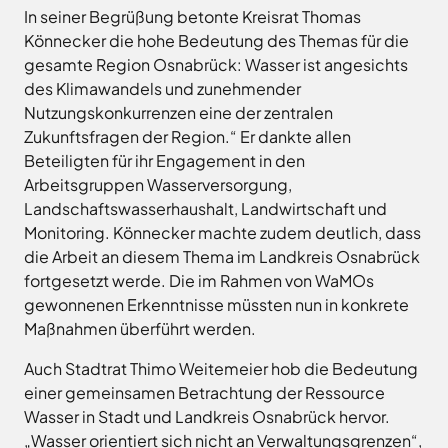
Freitag
8.00
In seiner Begrüßung betonte Kreisrat Thomas
Bad
Niedersächsische
-
Essen
Könnecker die hohe Bedeutung des Themas für die
Landgesellschaft
12.00
gesamte Region Osnabrück: Wasser ist angesichts
Bad
Osnabrücker
Uhr
Iburg
des Klimawandels und zunehmender
Land
Samstag
9.30 - 11.30 Uhr
Bad
–
Nutzungskonkurrenzen eine der zentralen
Laer
(nur
Entwicklungsgesellschaft
Zukunftsfragen der Region.“ Er dankte allen
Zulassungsstelle!)
Bad
Planungsgesellschaft
Beteiligten für ihr Engagement in den
Rothenfelde
Nahverkehr
Arbeitsgruppen Wasserversorgung,
Außenstellen
Osnabrück
Belm
Landschaftswasserhaushalt, Landwirtschaft und
der
Stiftung
Bersenbrück
Monitoring. Könnecker machte zudem deutlich, dass
Kreisverwaltung
Lauter
Bissendorf
die Arbeit an diesem Thema im Landkreis Osnabrück
Tourismusgesellschaft
fortgesetzt werde. Die im Rahmen von WaMOs
Bohmte
Osnabrücker
Karte
gewonnenen Erkenntnisse müssten nun in konkrete
aufrufen
Land
Bramsche
GmbH
Maßnahmen überführt werden.
Dissen
Verkehrsgesellschaft
Auch Stadtrat Thimo Weitemeier hob die Bedeutung
Fürstenau
Landkreis
Osnabrück
einer gemeinsamen Betrachtung der Ressource
Georgsmarienhütte
Wasser in Stadt und Landkreis Osnabrück hervor.
Volkshochschule
Glandorf
Osnabrücker
„Wasser orientiert sich nicht an Verwaltungsgrenzen“,