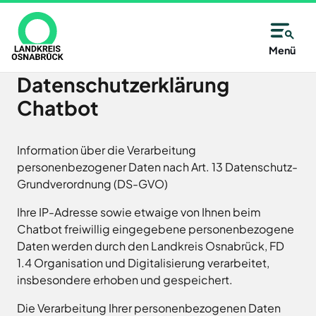
Direkt
zum
Inhalt
Allgemeine
Kreisangehörige
Menü
Immer
Kontaktinformationen
Kommunen
Unsere
Datenschutzerklärung
gut
Partner
des
Wählen
Chatbot
Unsere
informiert
Alfsee
Landkreises
Sie
Antwort:
AWIGO
–
aus
Osnabrück
Abfallwirtschaft
Information über die Verarbeitung
auf
alle
Landkreis
personenbezogener Daten nach Art. 13 Datenschutz-
der
Osnabrück
14
Grundverordnung (DS-GVO)
Karte
Baugenossenschaft
oder
Zutritt
Tage
Landkreis
Ihre IP-Adresse sowie etwaige von Ihnen beim
aus
Osnabrück
nur
neu
Chatbot freiwillig eingegebene personenbezogene
eG
der
Daten werden durch den Landkreis Osnabrück, FD
mit
Deula
Liste
Jetzt
1.4 Organisation und Digitalisierung verarbeitet,
Freren
eine
Termin
anmelden
insbesondere erhoben und gespeichert.
FMO
Kommune
und
Flughafen
des
Neuigkeiten,
Die Verarbeitung Ihrer personenbezogenen Daten
Münster