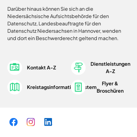
Land
Hagen
Darüber hinaus können Sie sich an die
Wirtschaftsförderungsgesellschaft
Hasbergen
Osnabrücker
Niedersächsische Aufsichtsbehörde für den
Hilter
Land
Datenschutz, Landesbeauftragte für den
Melle
Datenschutz Niedersachsen in Hannover, wenden
Neuenkirchen
und dort ein Beschwerderecht geltend machen.
Osnabrück
Ostercappeln
Dienstleistungen
Wallenhorst
Kontakt A-Z
A-Z
Flyer &
Kreistagsinformationssystem
Broschüren