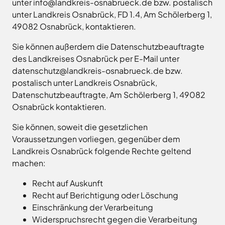
Freitag
8.00
unter info@landkreis-osnabrueck.de bzw. postalisch
Bad
Niedersächsische
-
unter Landkreis Osnabrück, FD 1.4, Am Schölerberg 1,
Essen
Landgesellschaft
12.00
49082 Osnabrück, kontaktieren.
Bad
Osnabrücker
Uhr
Iburg
Land
Sie können außerdem die Datenschutzbeauftragte
Samstag
9.30 - 11.30 Uhr
Bad
–
des Landkreises Osnabrück per E-Mail unter
Laer
(nur
Entwicklungsgesellschaft
datenschutz@landkreis-osnabrueck.de bzw.
Zulassungsstelle!)
Bad
Planungsgesellschaft
postalisch unter Landkreis Osnabrück,
Rothenfelde
Nahverkehr
Datenschutzbeauftragte, Am Schölerberg 1, 49082
Außenstellen
Osnabrück
Belm
Osnabrück kontaktieren.
der
Stiftung
Bersenbrück
Kreisverwaltung
Lauter
Sie können, soweit die gesetzlichen
Bissendorf
Tourismusgesellschaft
Voraussetzungen vorliegen, gegenüber dem
Bohmte
Osnabrücker
Karte
Landkreis Osnabrück folgende Rechte geltend
aufrufen
Land
Bramsche
GmbH
machen:
Dissen
Verkehrsgesellschaft
Recht auf Auskunft
Fürstenau
Landkreis
Recht auf Berichtigung oder Löschung
Osnabrück
Georgsmarienhütte
Einschränkung der Verarbeitung
Volkshochschule
Glandorf
Osnabrücker
Widerspruchsrecht gegen die Verarbeitung