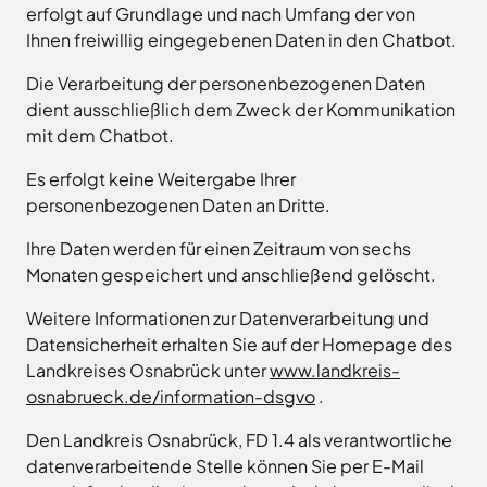
Landkreises
/
Termine
erfolgt auf Grundlage und nach Umfang der von
Kreishaus
aus,
Osnabrück
sowie
Ihnen freiwillig eingegebenen Daten in den Chatbot.
Osnabrück
um
Gesunde
Veranstaltungen
Am
Stunde
Die Verarbeitung der personenbezogenen Daten
auf
des
e.V.
Schölerberg
dient ausschließlich dem Zweck der Kommunikation
die
Landkreises
1
Hafen
mit dem Chatbot.
jeweilige
direkt
Wittlager
49082
Website
in
Land
Es erfolgt keine Weitergabe Ihrer
Osnabrück
zu
GmbH
Ihr
personenbezogenen Daten an Dritte.
Kontaktaufnahme
gelangen.
Postfach
0541
Kreismusikschule
Zur
5010
Osnabrück
erhalten.
Ihre Daten werden für einen Zeitraum von sechs
Website
Landschaftsverband
Monaten gespeichert und anschließend gelöscht.
Montag -
8.00
der
Osnabrücker
Mittwoch
-
Land
Zum
Stadt
Weitere Informationen zur Datenverarbeitung und
16.00
Newsletter
Osnabrück
Datensicherheit erhalten Sie auf der Homepage des
MaßArbeit
anmelden
Uhr
.
Landkreises Osnabrück unter
www.landkreis-
Naturpark
Donnerstag
8.00
TERRA.vita
osnabrueck.de/information-dsgvo
.
-
Naturschutzstiftung
17.30
Den Landkreis Osnabrück, FD 1.4 als verantwortliche
des
Uhr
Landkreises
datenverarbeitende Stelle können Sie per E-Mail
Artland
Osnabrück