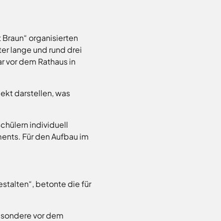
 Braun“ organisierten
er lange und rund drei
r vor dem Rathaus in
ekt darstellen, was
hülern individuell
ments. Für den Aufbau im
stalten“, betonte die für
esondere vor dem