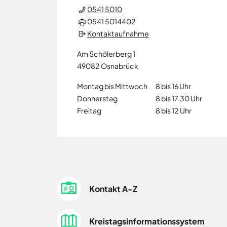
0541 5010
0541 5014402
Kontaktaufnahme
Am Schölerberg 1
49082
Osnabrück
Montag bis Mittwoch
8 bis 16 Uhr
Donnerstag
8 bis 17.30 Uhr
Freitag
8 bis 12 Uhr
Kontakt A-Z
Kreistagsinformationssystem