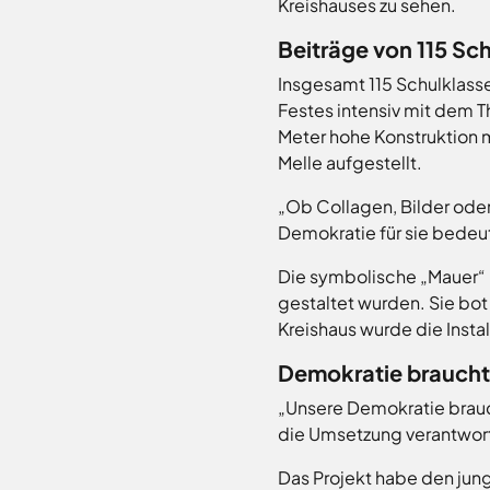
Freitag
8.00
Kreishauses zu sehen.
Bad
-
Laer
Beiträge von 115 Sc
12.00
Bad
Rothenfelde
Uhr
Insgesamt 115 Schulklasse
Samstag
9.30 - 11.30 Uhr
Festes intensiv mit dem 
Belm
(nur
Meter hohe Konstruktion 
Bersenbrück
Zulassungsstelle!)
Melle aufgestellt.
Bissendorf
Bohmte
„Ob Collagen, Bilder oder
Außenstellen
Bramsche
Demokratie für sie bedeute
der
Kreisverwaltung
Dissen
Die symbolische „Mauer“ 
Fürstenau
gestaltet wurden. Sie bot
Karte
Georgsmarienhütte
Kreishaus wurde die Instal
aufrufen
Glandorf
Demokratie brauch
Hagen
Hasbergen
„Unsere Demokratie brauch
die Umsetzung verantwort
Hilter
Melle
Das Projekt habe den ju