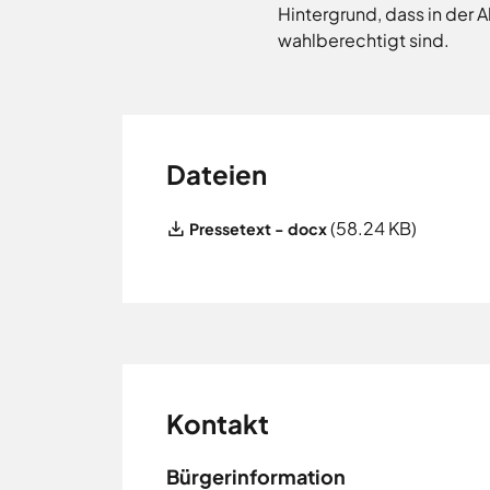
Neuenkirchen
Hintergrund, dass in der 
Osnabrück
wahlberechtigt sind.
Ostercappeln
Wallenhorst
Dateien
File
(58.24 KB)
Pressetext - docx
Kontakt
Bürgerinformation