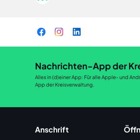
Nachrichten-App der Kr
Alles in (d)einer App: Für alle Apple- und A
App der Kreisverwaltung.
Anschrift
Öffn