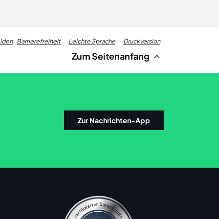
Fußzeile
elden
Barrierefreiheit
Leichte Sprache
Druckversion
Zum Seitenanfang
Links
Zur Nachrichten-App