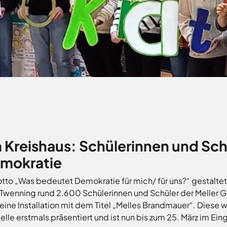
 setzten sich mit dem Thema Demokratie auseinander. Das Ergebnis is
 Kreishaus: Schülerinnen und Sch
emokratie
o „Was bedeutet Demokratie für mich/ für uns?“ gestalteten
wenning rund 2.600 Schülerinnen und Schüler der Meller 
ine Installation mit dem Titel „Melles Brandmauer“. Diese 
Melle erstmals präsentiert und ist nun bis zum 25. März im E