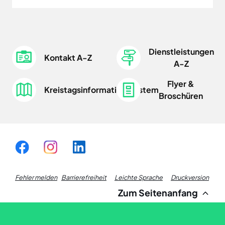
Dienstleistungen
Kontakt A-Z
A-Z
Flyer &
Kreistagsinformationssystem
Broschüren
Fußzeile
Fehler melden
Barrierefreiheit
Leichte Sprache
Druckversion
Zum Seitenanfang
Links