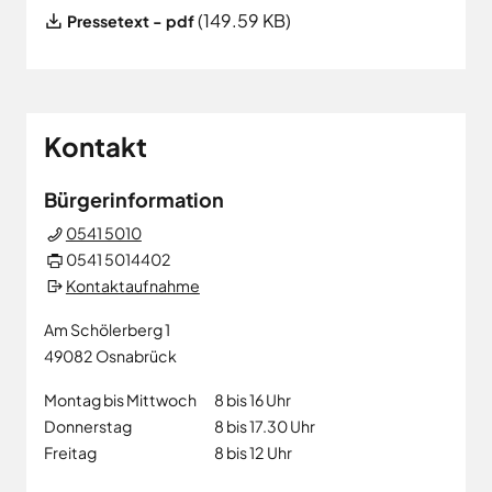
File
(149.59 KB)
Pressetext - pdf
Kontakt
Bürgerinformation
0541 5010
0541 5014402
Kontaktaufnahme
Am Schölerberg 1
49082
Osnabrück
Montag bis Mittwoch
8 bis 16 Uhr
Donnerstag
8 bis 17.30 Uhr
Freitag
8 bis 12 Uhr