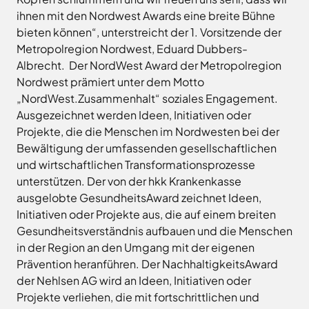
Freitag
8.00
ihnen mit den Nordwest Awards eine breite Bühne
Bad
Niedersächsische
-
Essen
Landgesellschaft
bieten können“, unterstreicht der 1. Vorsitzende der
12.00
Bad
Metropolregion Nordwest, Eduard Dubbers-
Osnabrücker
Uhr
Iburg
Land
Albrecht. Der NordWest Award der Metropolregion
Samstag
9.30 - 11.30 Uhr
Bad
–
Nordwest prämiert unter dem Motto
Laer
(nur
Entwicklungsgesellschaft
„NordWest.Zusammenhalt“ soziales Engagement.
Zulassungsstelle!)
Bad
Planungsgesellschaft
Rothenfelde
Ausgezeichnet werden Ideen, Initiativen oder
Nahverkehr
Projekte, die die Menschen im Nordwesten bei der
Außenstellen
Osnabrück
Belm
der
Bewältigung der umfassenden gesellschaftlichen
Stiftung
Bersenbrück
Kreisverwaltung
und wirtschaftlichen Transformationsprozesse
Lauter
Bissendorf
unterstützen. Der von der hkk Krankenkasse
Tourismusgesellschaft
Bohmte
ausgelobte GesundheitsAward zeichnet Ideen,
Osnabrücker
Karte
aufrufen
Land
Initiativen oder Projekte aus, die auf einem breiten
Bramsche
GmbH
Gesundheitsverständnis aufbauen und die Menschen
Dissen
Verkehrsgesellschaft
in der Region an den Umgang mit der eigenen
Fürstenau
Landkreis
Prävention heranführen. Der NachhaltigkeitsAward
Osnabrück
Georgsmarienhütte
der Nehlsen AG wird an Ideen, Initiativen oder
Volkshochschule
Glandorf
Projekte verliehen, die mit fortschrittlichen und
Osnabrücker