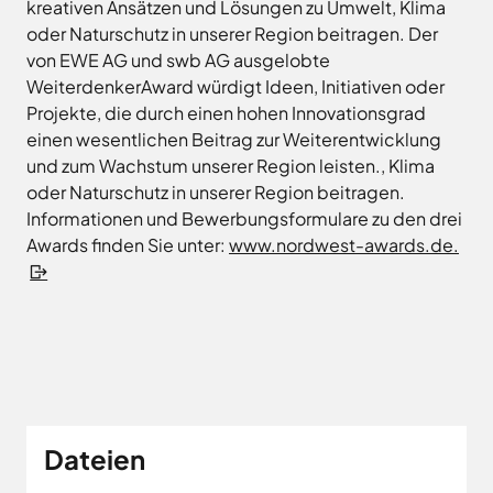
kreativen Ansätzen und Lösungen zu Umwelt, Klima
Land
Hagen
oder Naturschutz in unserer Region beitragen. Der
Wirtschaftsförderungsgesellschaft
Hasbergen
Osnabrücker
von EWE AG und swb AG ausgelobte
Hilter
Land
WeiterdenkerAward würdigt Ideen, Initiativen oder
Melle
Projekte, die durch einen hohen Innovationsgrad
Neuenkirchen
einen wesentlichen Beitrag zur Weiterentwicklung
und zum Wachstum unserer Region leisten., Klima
Osnabrück
oder Naturschutz in unserer Region beitragen.
Ostercappeln
Informationen und Bewerbungsformulare zu den drei
Wallenhorst
Awards finden Sie unter:
www.nordwest-awards.de.
Dateien