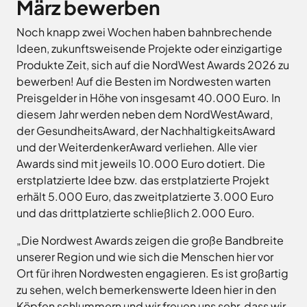
März bewerben
Landkreises
/
Termine
Kreishaus
aus,
Osnabrück
sowie
Osnabrück
Noch knapp zwei Wochen haben bahnbrechende
um
Gesunde
Veranstaltungen
Ideen, zukunftsweisende Projekte oder einzigartige
Am
Stunde
auf
des
Produkte Zeit, sich auf die NordWest Awards 2026 zu
e.V.
Schölerberg
die
Landkreises
bewerben! Auf die Besten im Nordwesten warten
1
Hafen
jeweilige
direkt
Wittlager
Preisgelder in Höhe von insgesamt 40.000 Euro. In
49082
Website
in
Land
diesem Jahr werden neben dem NordWestAward,
Osnabrück
zu
GmbH
Ihr
Kontaktaufnahme
der GesundheitsAward, der NachhaltigkeitsAward
gelangen.
Postfach
0541
Kreismusikschule
und der WeiterdenkerAward verliehen. Alle vier
Zur
5010
Osnabrück
erhalten.
Awards sind mit jeweils 10.000 Euro dotiert. Die
Website
Landschaftsverband
Montag -
8.00
erstplatzierte Idee bzw. das erstplatzierte Projekt
der
Osnabrücker
Mittwoch
-
erhält 5.000 Euro, das zweitplatzierte 3.000 Euro
Land
Zum
Stadt
16.00
Newsletter
und das drittplatzierte schließlich 2.000 Euro.
Osnabrück
MaßArbeit
anmelden
Uhr
.
Naturpark
„Die Nordwest Awards zeigen die große Bandbreite
Donnerstag
8.00
TERRA.vita
unserer Region und wie sich die Menschen hier vor
-
Naturschutzstiftung
Ort für ihren Nordwesten engagieren. Es ist großartig
17.30
des
zu sehen, welch bemerkenswerte Ideen hier in den
Uhr
Landkreises
Artland
Köpfen schlummern und wir freuen uns sehr, dass wir
Osnabrück