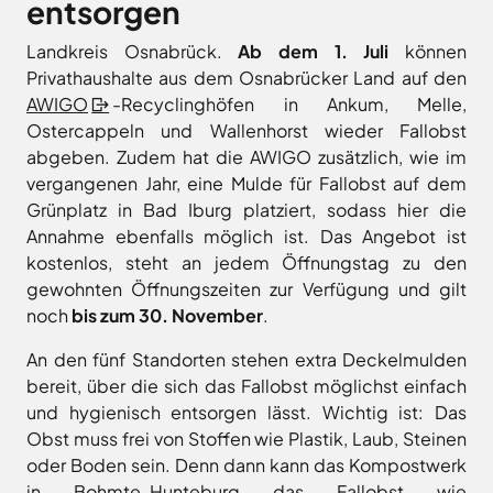
entsorgen
Landkreises
/
Termine
Kreishaus
aus,
Osnabrück
sowie
Osnabrück
Landkreis Osnabrück.
Ab dem 1. Juli
können
um
Gesunde
Veranstaltungen
Privathaushalte aus dem Osnabrücker Land auf den
Am
Stunde
auf
des
AWIGO
-Recyclinghöfen in Ankum, Melle,
e.V.
Schölerberg
die
Landkreises
Ostercappeln und Wallenhorst wieder Fallobst
1
Hafen
jeweilige
direkt
Wittlager
abgeben. Zudem hat die AWIGO zusätzlich, wie im
49082
Website
in
Land
vergangenen Jahr, eine Mulde für Fallobst auf dem
Osnabrück
zu
GmbH
Ihr
Kontaktaufnahme
Grünplatz in Bad Iburg platziert, sodass hier die
gelangen.
Postfach
0541
Kreismusikschule
Annahme ebenfalls möglich ist. Das Angebot ist
Zur
5010
Osnabrück
erhalten.
kostenlos, steht an jedem Öffnungstag zu den
Website
Landschaftsverband
Montag -
8.00
gewohnten Öffnungszeiten zur Verfügung und gilt
der
Osnabrücker
Mittwoch
-
noch
bis zum 30. November
.
Land
Zum
Stadt
16.00
Newsletter
Osnabrück
MaßArbeit
anmelden
An den fünf Standorten stehen extra Deckelmulden
Uhr
.
Naturpark
bereit, über die sich das Fallobst möglichst einfach
Donnerstag
8.00
TERRA.vita
und hygienisch entsorgen lässt. Wichtig ist: Das
-
Naturschutzstiftung
Obst muss frei von Stoffen wie Plastik, Laub, Steinen
17.30
des
oder Boden sein. Denn dann kann das Kompostwerk
Uhr
Landkreises
Artland
in Bohmte-Hunteburg das Fallobst wie
Osnabrück