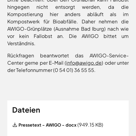
Land
Hagen
hingegen nicht entsorgt werden, da die
Wirtschaftsförderungsgesellschaft
Hasbergen
Kompostierung hier anders abläuft als im
Osnabrücker
Hilter
Kompostwerk für Bioabfälle. Daher nehmen die
Land
AWIGO-Grünplätze (Ausnahme Bad Iburg) nach wie
Melle
vor kein Fallobst an. Die AWIGO bittet um
Neuenkirchen
Verständnis.
Osnabrück
Ostercappeln
Rückfragen beantwortet das AWIGO-Service-
Center gerne per E-Mail
(info@awigo.de
) oder unter
Wallenhorst
der Telefonnummer (0 54 01) 36 55 55.
Dateien
File
(949.15 KB)
Pressetext - AWIGO - docx