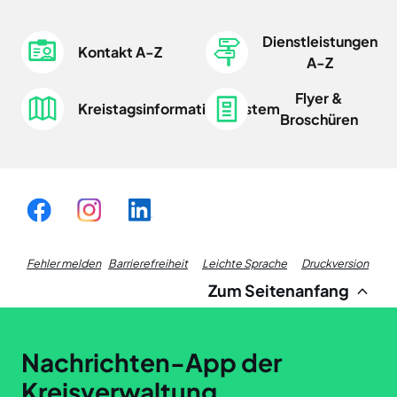
Dienstleistungen
Kontakt A-Z
A-Z
Flyer &
Kreistagsinformationssystem
Broschüren
Fußzeile
Fehler melden
Barrierefreiheit
Leichte Sprache
Druckversion
Zum Seitenanfang
Links
Nachrichten-App der
Kreisverwaltung