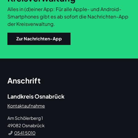
Alles in (d)einer App: Für alle Apple- und Android-
Smartphones gibt es ab sofort die Nachrichten-App
der Kreisverwaltung.
Zur Nachrichten-App
Anschrift
Landkreis Osnabrück
Kontaktaufnahme
Am Schölerberg 1
49082
Osnabrück
0541 5010