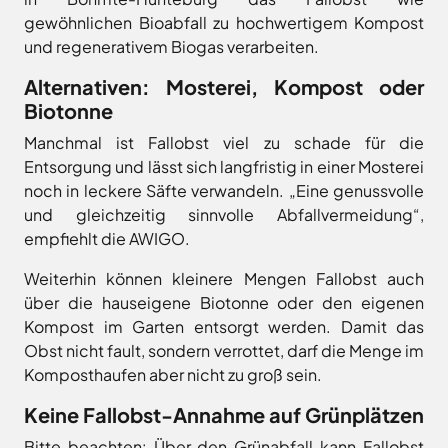
Freitag
8.00
gewöhnlichen Bioabfall zu hochwertigem Kompost
Bad
Niedersächsische
-
Essen
Landgesellschaft
und regenerativem Biogas verarbeiten.
12.00
Bad
Osnabrücker
Uhr
Iburg
Alternativen: Mosterei, Kompost oder
Land
Samstag
9.30 - 11.30 Uhr
Bad
Biotonne
–
Laer
(nur
Entwicklungsgesellschaft
Manchmal ist Fallobst viel zu schade für die
Zulassungsstelle!)
Bad
Planungsgesellschaft
Rothenfelde
Entsorgung und lässt sich langfristig in einer Mosterei
Nahverkehr
noch in leckere Säfte verwandeln. „Eine genussvolle
Außenstellen
Osnabrück
Belm
der
und gleichzeitig sinnvolle Abfallvermeidung“,
Stiftung
Bersenbrück
Kreisverwaltung
empfiehlt die AWIGO.
Lauter
Bissendorf
Tourismusgesellschaft
Weiterhin können kleinere Mengen Fallobst auch
Bohmte
Osnabrücker
Karte
über die hauseigene Biotonne oder den eigenen
aufrufen
Land
Bramsche
GmbH
Kompost im Garten entsorgt werden. Damit das
Dissen
Obst nicht fault, sondern verrottet, darf die Menge im
Verkehrsgesellschaft
Fürstenau
Landkreis
Komposthaufen aber nicht zu groß sein.
Osnabrück
Georgsmarienhütte
Keine Fallobst-Annahme auf Grünplätzen
Volkshochschule
Glandorf
Osnabrücker
Bitte beachten: Über den Grünabfall kann Fallobst