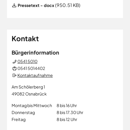
File
(950.51 KB)
Pressetext - docx
Kontakt
Bürgerinformation
0541 5010
0541 5014402
Kontaktaufnahme
Am Schölerberg 1
49082
Osnabrück
Montag bis Mittwoch
8 bis 16 Uhr
Donnerstag
8 bis 17.30 Uhr
Freitag
8 bis 12 Uhr