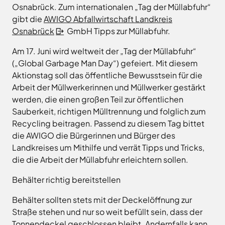
Landkreises
/
Termine
Osnabrück. Zum internationalen „Tag der Müllabfuhr“
Kreishaus
aus,
Osnabrück
sowie
gibt die
AWIGO Abfallwirtschaft Landkreis
Osnabrück
um
Gesunde
Veranstaltungen
Osnabrück
GmbH Tipps zur Müllabfuhr.
Am
Stunde
auf
des
e.V.
Schölerberg
Am 17. Juni wird weltweit der „Tag der Müllabfuhr“
die
Landkreises
1
Hafen
(„Global Garbage Man Day“) gefeiert. Mit diesem
jeweilige
direkt
Wittlager
49082
Aktionstag soll das öffentliche Bewusstsein für die
Website
in
Land
Osnabrück
Arbeit der Müllwerkerinnen und Müllwerker gestärkt
zu
GmbH
Ihr
Kontaktaufnahme
werden, die einen großen Teil zur öffentlichen
gelangen.
Postfach
0541
Kreismusikschule
Sauberkeit, richtigen Mülltrennung und folglich zum
Zur
5010
Osnabrück
erhalten.
Recycling beitragen. Passend zu diesem Tag bittet
Website
Landschaftsverband
Montag -
8.00
die AWIGO die Bürgerinnen und Bürger des
der
Osnabrücker
Mittwoch
-
Land
Zum
Stadt
Landkreises um Mithilfe und verrät Tipps und Tricks,
16.00
Newsletter
Osnabrück
die die Arbeit der Müllabfuhr erleichtern sollen.
MaßArbeit
anmelden
Uhr
.
Naturpark
Donnerstag
8.00
Behälter richtig bereitstellen
TERRA.vita
-
Naturschutzstiftung
Behälter sollten stets mit der Deckelöffnung zur
17.30
des
Straße stehen und nur so weit befüllt sein, dass der
Uhr
Landkreises
Tonnendeckel geschlossen bleibt. Andernfalls kann
Artland
Osnabrück