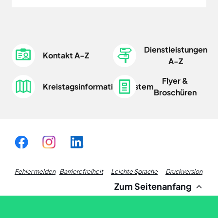
Dienstleistungen
Kontakt A-Z
A-Z
Flyer &
Kreistagsinformationssystem
Broschüren
Fußzeile
Fehler melden
Barrierefreiheit
Leichte Sprache
Druckversion
Zum Seitenanfang
Links