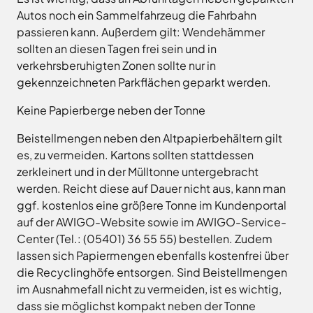
Land
Hagen
Autos noch ein Sammelfahrzeug die Fahrbahn
Wirtschaftsförderungsgesellschaft
Hasbergen
passieren kann. Außerdem gilt: Wendehämmer
Osnabrücker
Hilter
sollten an diesen Tagen frei sein und in
Land
verkehrsberuhigten Zonen sollte nur in
Melle
gekennzeichneten Parkflächen geparkt werden.
Neuenkirchen
Osnabrück
Keine Papierberge neben der Tonne
Ostercappeln
Beistellmengen neben den Altpapierbehältern gilt
Wallenhorst
es, zu vermeiden. Kartons sollten stattdessen
zerkleinert und in der Mülltonne untergebracht
werden. Reicht diese auf Dauer nicht aus, kann man
ggf. kostenlos eine größere Tonne im Kundenportal
auf der AWIGO-Website sowie im AWIGO-Service-
Center (Tel.: (05401) 36 55 55) bestellen. Zudem
lassen sich Papiermengen ebenfalls kostenfrei über
die Recyclinghöfe entsorgen. Sind Beistellmengen
im Ausnahmefall nicht zu vermeiden, ist es wichtig,
dass sie möglichst kompakt neben der Tonne