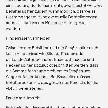
Freitag
8.00
eine Leerung der Tonnen nicht gewährleistet werden.
Bad
Niedersächsische
-
Essen
Behälter sollten zudem, wenn möglich, paarweise
Landgesellschaft
12.00
Bad
zusammengestellt und eventuelle Beistellmengen
Osnabrücker
Uhr
Iburg
Land
neben anstatt vor der Mülltonne bereitgestellt
Samstag
9.30 - 11.30 Uhr
Bad
–
werden.
Laer
(nur
Entwicklungsgesellschaft
Zulassungsstelle!)
Bad
Planungsgesellschaft
Hindernissen vermeiden
Rothenfelde
Nahverkehr
Außenstellen
Osnabrück
Belm
Zwischen den Behältern und der Straße sollten sich
der
keine Hindernisse wie Bäume, Pfosten oder
Stiftung
Bersenbrück
Kreisverwaltung
Lauter
parkende Autos befinden. Bäume, Sträucher und
Bissendorf
Tourismusgesellschaft
Hecken sollten so zurückgeschnitten werden, dass
Bohmte
Osnabrücker
Karte
die Sammelfahrzeuge problemlos Straßen und
aufrufen
Land
Bramsche
Wege befahren können. Bei Baustellen müssen
GmbH
Dissen
Behälter außerhalb des gesperrten Bereichs für die
Verkehrsgesellschaft
Abfuhr bereitstehen.
Fürstenau
Landkreis
Osnabrück
Georgsmarienhütte
Parken mit Umsicht
Volkshochschule
Glandorf
Osnabrücker
Es ist wichtig, dass an Abfuhrtagen neben geparkten